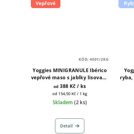
Vepřové
Ryb
KÓD:
4001/2KG
Yoggies MINIGRANULE Ibérico
Yog
vepřové maso s jablky lisované
ryba,
za studena s probiotiky 2kg,
stude
388 Kč
/ ks
od
5kg , 10kg, 20kg
Měrná
od 154,50 Kč / 1 kg
cena:
Skladem
(
2 ks
)
Detail