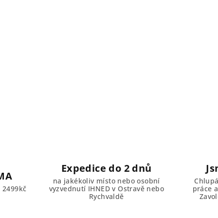
Expedice do 2 dnů
Js
MA
na jakékoliv místo nebo osobní
Chlupá
d 2499kč
vyzvednutí IHNED v Ostravě nebo
práce a
Rychvaldě
Zavol