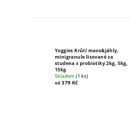
Yoggies Krůtí maso&jáhly,
minigranule lisované za
studena s probiotiky 2kg, 5kg,
15kg
Skladem
(
1 ks
)
379 Kč
od