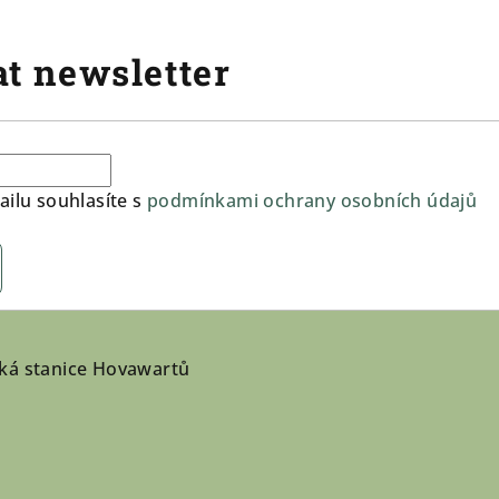
t newsletter
ilu souhlasíte s
podmínkami ochrany osobních údajů
ká stanice Hovawartů