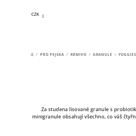
Přejít
na
CZK
obsah
/
PRO PEJSKA
/
KRMIVO
/
GRANULE
/
YOGGIE
DOMŮ
Za studena lisované granule s probioti
minigranule obsahují všechno, co váš čtyřn