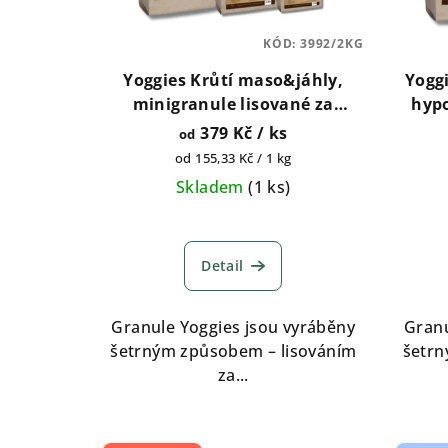
p
u
KÓD:
3992/2KG
r
k
Yoggies Krůtí maso&jáhly,
Yogg
o
t
minigranule lisované za
hypo
studena s probiotiky 2kg, 5kg,
l
379 Kč
/ ks
d
od
ů
15kg
pro
Měrná
od 155,33 Kč / 1 kg
u
cena:
Skladem
(
1 ks
)
k
t
Detail
ů
Granule Yoggies jsou vyráběny
Granu
šetrným způsobem – lisováním
šetrn
za...