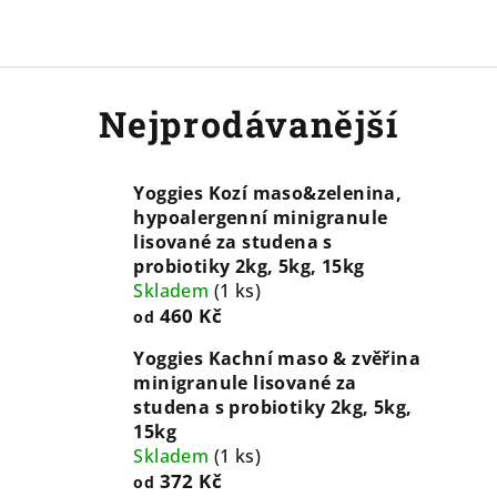
Nejprodávanější
Yoggies Kozí maso&zelenina,
hypoalergenní minigranule
lisované za studena s
probiotiky 2kg, 5kg, 15kg
Skladem
(
1 ks
)
460 Kč
od
Yoggies Kachní maso & zvěřina
minigranule lisované za
studena s probiotiky 2kg, 5kg,
15kg
Skladem
(
1 ks
)
372 Kč
od