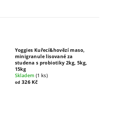
Yoggies Kuřecí&hovězí maso,
minigranule lisované za
studena s probiotiky 2kg, 5kg,
15kg
Skladem
(
1 ks
)
326 Kč
od