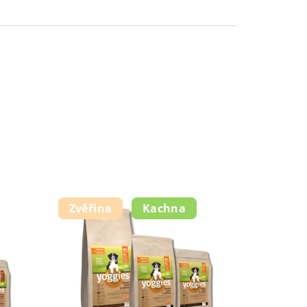
Zvěřina
Kachna