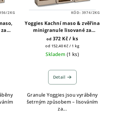
956/2KG
KÓD:
3974/2KG
maso,
Yoggies Kachní maso & zvěřina
 za
minigranule lisované za
, 5kg,
studena s probiotiky 2kg, 5kg,
372 Kč
/ ks
od
15kg
Měrná
od 152,40 Kč / 1 kg
cena:
Skladem
(
1 ks
)
Detail
ráběny
Granule Yoggies jsou vyráběny
ováním
šetrným způsobem – lisováním
za...