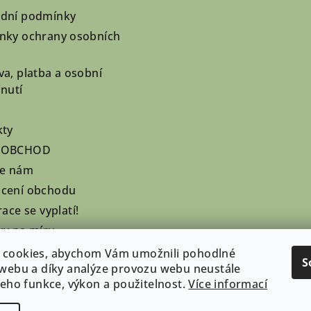
dní podmínky
nky ochrany osobních
a, platba a osobní
nutí
kty
OOBCHOD
te nám
cení obchodu
race se vyplatí!
ky na míru
zaté dobírky
 cookies, abychom Vám umožnili pohodlné
S
 webu a díky analýze provozu webu neustále
 jeho funkce, výkon a použitelnost.
Více informací