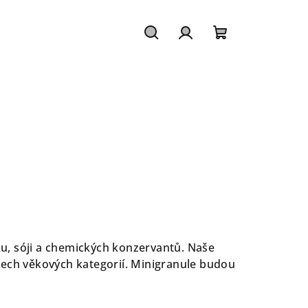
Hledat
Přihlášení
Nákupní
košík
ku, sóji a chemických konzervantů. Naše
všech věkových kategorií. Minigranule budou