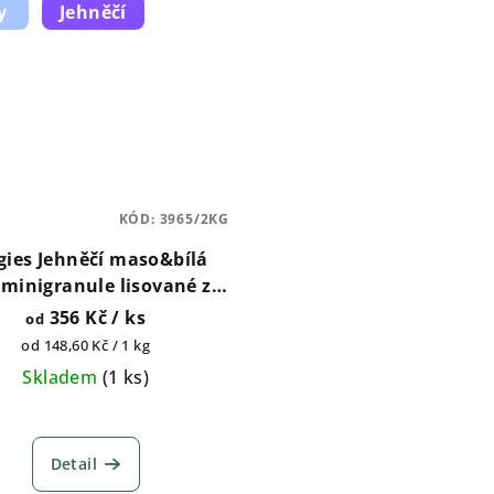
y
Jehněčí
KÓD:
3965/2KG
gies Jehněčí maso&bílá
 minigranule lisované za
na s probiotiky 2kg, 5kg,
356 Kč
/ ks
od
15kg
Měrná
od 148,60 Kč / 1 kg
cena:
Skladem
(
1 ks
)
Detail