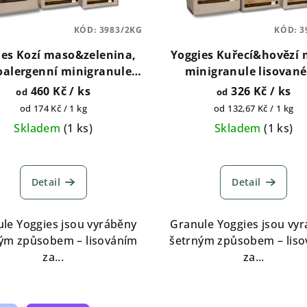
KÓD:
3983/2KG
KÓD:
3
ies Kozí maso&zelenina,
Yoggies Kuřecí&hovězí 
alergenní minigranule
minigranule lisované
isované za studena s
studena s probiotiky 2kg
460 Kč
/ ks
326 Kč
/ ks
od
od
biotiky 2kg, 5kg, 15kg
15kg
Měrná
Měrná
od 174 Kč / 1 kg
od 132,67 Kč / 1 kg
cena:
cena:
Skladem
(
1 ks
)
Skladem
(
1 ks
)
Detail
Detail
le Yoggies jsou vyráběny
Granule Yoggies jsou vy
ým způsobem – lisováním
šetrným způsobem – lis
za...
za...