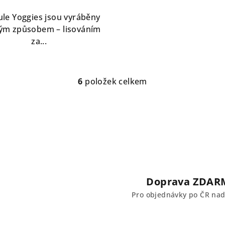
le Yoggies jsou vyráběny
ým způsobem – lisováním
za...
6
položek celkem
O
v
l
á
d
a
c
Doprava ZDAR
í
Pro objednávky po ČR na
p
r