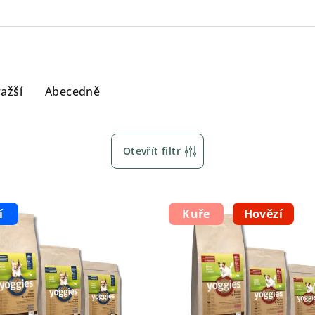
ažší
Abecedně
Otevřít filtr
í
Kuře
Hovězí