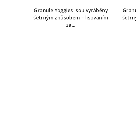
Granule Yoggies jsou vyráběny
Granu
šetrným způsobem – lisováním
šetrn
za...