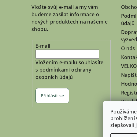
t
Vložte svůj e-mail a my vám
Obcho
í
budeme zasílat informace o
Podmí
nových produktech na našem e-
údajů
shopu.
Doprav
vyzved
E-mail
O nás
Konta
Vložením e-mailu souhlasíte
VELK
s
podmínkami ochrany
Napiš
osobních údajů
Hodno
Regist
Přihlásit se
Pamls
Nepřev
Používáme
prohlížení
zlepšovali