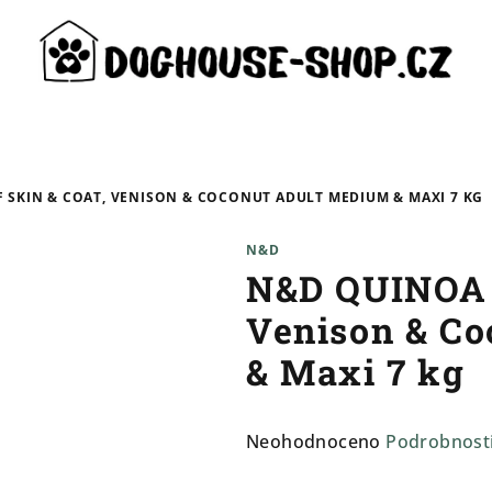
 SKIN & COAT, VENISON & COCONUT ADULT MEDIUM & MAXI 7 KG
N&D
N&D QUINOA D
Venison & C
& Maxi 7 kg
Průměrné
Neohodnoceno
Podrobnost
hodnocení