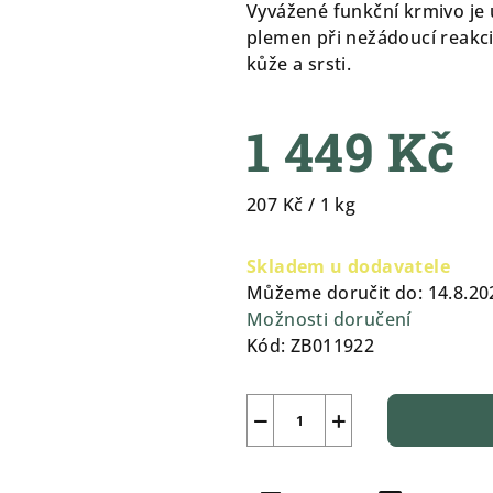
produktu
Vyvážené funkční krmivo je 
je
plemen při nežádoucí reakci
0,0
kůže a srsti.
z
5
1 449 Kč
hvězdiček.
Měrná
207 Kč / 1 kg
cena:
Skladem u dodavatele
Můžeme doručit do:
14.8.20
Možnosti doručení
Kód:
ZB011922
−
+