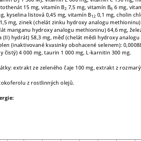
3
tothenát 15 mg, vitamín B
7,5 mg, vitamín B
6 mg, vita
2
6
g, kyselina listová 0,45 mg, vitamín B
0,1 mg, cholin chl
12
1,5 mg, zinek (chelát zinku hydroxy analogu methioninu)
lát manganu hydroxy analogu methioninu) 64,6 mg, žele
a (II) hydrát) 58,3 mg, měď (chelát mědi hydroxy analogu
elen (inaktivované kvasinky obohacené selenem): 0,0008
 čistý) 4 000 mg, taurin 1 000 mg, L-karnitin 300 mg.
átky: extrakt ze zeleného čaje 100 mg, extrakt z rozmar
tokoferolu z rostlinných olejů.
ergie: