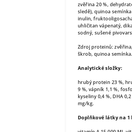
zvěřina 20 %, dehydrato
sledě), quinoa semínka
inulin, fruktooligosach
uhličitan vápenatý, dik
sodný, sušené pivovars
Zdroj proteinů: zvěřin
škrob, quinoa semínka
Analytické složky:
hrubý protein 23 %, hr
9 %, vápník 1,1 %, fos
kyseliny 0,4 %, DHA 0,2
mg/kg.
Doplňkové látky na 1 
vitamín A 15 000 MJ, vi