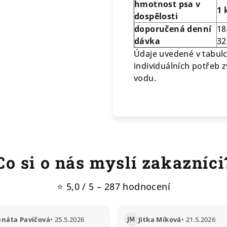
hmotnost psa v
1 
dospělosti
doporučená denní
18
dávka
32
Údaje uvedené v tabulc
individuálních potřeb z
vodu.
Co si o nás myslí zakazníci
⭐ 5,0 / 5 – 287 hodnocení
enáta Pavičová
• 25.5.2026
JM
Jitka Míková
• 21.5.2026