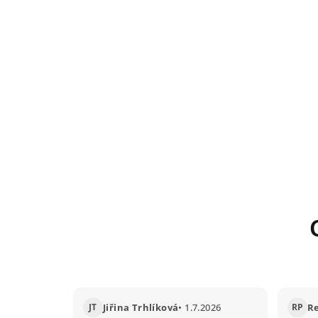
JT
Jiřina Trhlíková
• 1.7.2026
RP
R