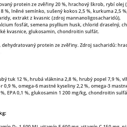
vaný protein ze zvěřiny 20 %, hrachový škrob, rybí olej 
 8 %, lněné semínko, sušený kokos 2,5 %, kurkuma 2,5 %
aridy, extrakt z kvasnic (zdroj mannanoligosacharidů),
alcium fosfát, semena psyllium husk, chlorid draselný, ch
ké kvasnice, glukosamin, chondroitin sulfát.
a, dehydratovaný protein ze zvěřiny. Zdroj sacharidů: hr
.
ubý tuk 12 %, hrubá vláknina 2,8 %, hrubý popel 7,9 %, v
for 0,9 %, omega-6 mastné kyseliny 2,2 %, omega-3 mastn
 %, EPA 0,1 %, glukosamin 1 200 mg/kg, chondroitin sulfá
kg:
tamín D
1 500 MJ, vitamín E 600 mg, vitamín C 150 mg, ni