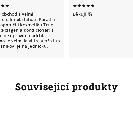
★★★
★★★★★
ý obchod s velmi
Děkuji 🤗
ionální obsluhou! Poradili
doporučili kosmetiku True
 (kolagen a kondicionér) a
ta mě opravdu nadchla.
o je velmi kvalitní a přístup
zníkovi je na jedničku.
…
Související produkty