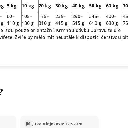
kg
5 kg
10 kg
20 kg
30 kg
40 kg
50 kg
60 kg
70
–
60–
105–
175–
235–
290–
345–
400–
4
 g
110 g
180 g
310 g
415 g
515 g
610 g
680 g
75
e jsou pouze orientační. Krmnou dávku upravujte dle
vířete. Zvíře by mělo mít neustále k dispozici čerstvou p
?
JM
Jitka Mlejnkova
• 12.5.2026