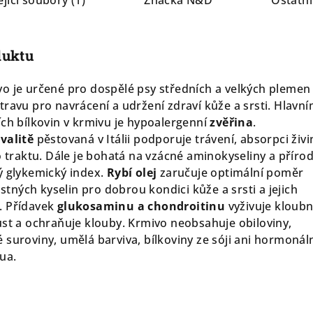
jící soubory (1)
Značka
N&D
Ostatní
duktu
o je určené pro dospělé psy středních a velkých plemen 
travu pro navrácení a udržení zdraví kůže a srsti. Hlavn
ích bílkovin v krmivu je hypoalergenní
zvěřina
.
valitě
pěstovaná v Itálii podporuje trávení, absorpci živi
o traktu. Dále je bohatá na vzácné aminokyseliny a příro
ý glykemický index.
Rybí olej
zaručuje optimální poměr
ných kyselin pro dobrou kondici kůže a srsti a jejich
. Přídavek
glukosaminu a chondroitinu
vyživuje kloubn
ůst a ochraňuje klouby. Krmivo neobsahuje obiloviny,
 suroviny, umělá barviva, bílkoviny ze sóji ani hormonál
ua.