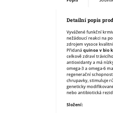
Popis
Souvise
Detailní popis pro
Vyvážené funkční krmiv
nežádoucí reakci na po
zdrojem vysoce kvalitn
Přidaná
quinoa v bio k
celkově zdraví trávicíh
antioxidanty a má nízk
omega-3 a omega-6 mast
regenerační schopnost
chrupavky, stimuluje r
geneticky modifikované
nebo antibiotická rezid
Složení: