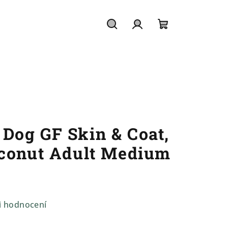
Hledat
Přihlášení
Nákupní
košík
og GF Skin & Coat,
oconut Adult Medium
i hodnocení