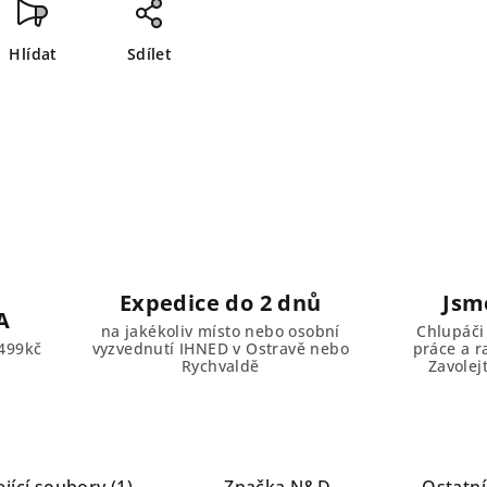
Hlídat
Sdílet
Expedice do 2 dnů
Jsm
A
na jakékoliv místo nebo osobní
Chlupáči
499kč
vyzvednutí IHNED v Ostravě nebo
práce a r
Rychvaldě
Zavolej