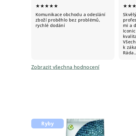
★★★★★
★★
Komunikace obchodu a odeslání
Skvěl
zboží proběhlo bez problémů,
profes
rychlé dodání
mi a 
Iconic
kvali
Všechn
k záka
Ráda
Zobrazit všechna hodnocení
Ryby