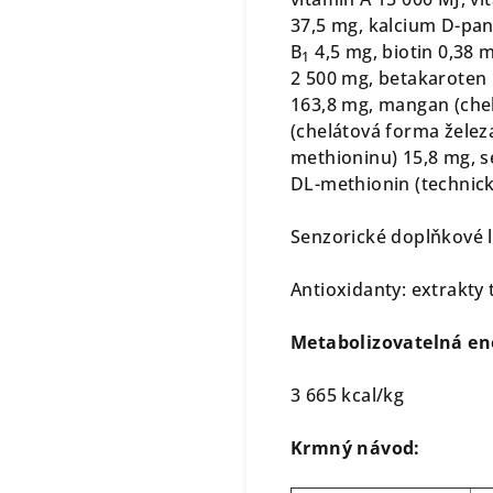
37,5 mg, kalcium D-pan
B
4,5 mg, biotin 0,38 m
1
2 500 mg, betakaroten 
163,8 mg, mangan (che
(chelátová forma želez
methioninu) 15,8 mg, s
DL-methionin (technicky
Senzorické doplňkové l
Antioxidanty: extrakty 
Metabolizovatelná en
3 665 kcal/kg
Krmný návod: