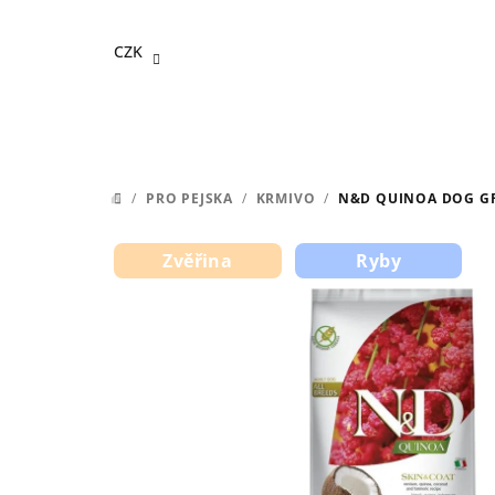
Přejít
na
CZK
obsah
/
PRO PEJSKA
/
KRMIVO
/
N&D QUINOA DOG GF
DOMŮ
Zvěřina
Ryby