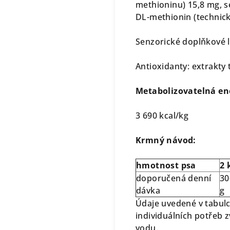
methioninu) 15,8 mg, s
DL-methionin (technicky
Senzorické doplňkové l
Antioxidanty: extrakty 
Metabolizovatelná en
3 690 kcal/kg
Krmný návod:
hmotnost psa
2 
doporučená denní
30
dávka
g
Údaje uvedené v tabulc
individuálních potřeb z
vodu.