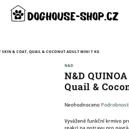
SKIN & COAT, QUAIL & COCONUT ADULT MINI 7 KG
N&D
N&D QUINOA D
Quail & Coco
Průměrné
Neohodnoceno
Podrobnost
hodnocení
produktu
Vyvážené funkční krmivo pr
je
reakci na potravu pro navrác