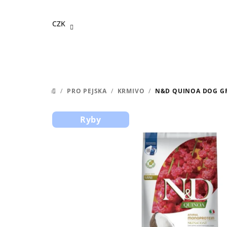
Přejít
na
CZK
obsah
/
PRO PEJSKA
/
KRMIVO
/
N&D QUINOA DOG GF 
DOMŮ
Ryby