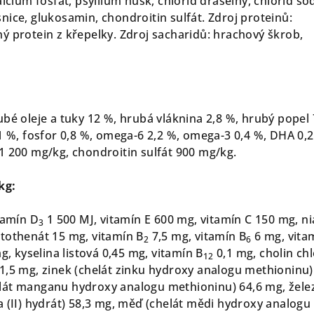
alcium fosfát, psyllium husk, chlorid draselný, chlorid so
nice, glukosamin, chondroitin sulfát. Zdroj proteinů:
ý protein z křepelky. Zdroj sacharidů: hrachový škrob,
bé oleje a tuky 12 %, hrubá vláknina 2,8 %, hrubý popel 
1 %, fosfor 0,8 %, omega-6 2,2 %, omega-3 0,4 %, DHA 0,2
1 200 mg/kg, chondroitin sulfát 900 mg/kg.
kg:
tamín D
1 500 MJ, vitamín E 600 mg, vitamín C 150 mg, ni
3
tothenát 15 mg, vitamín B
7,5 mg, vitamín B
6 mg, vita
2
6
g, kyselina listová 0,45 mg, vitamín B
0,1 mg, cholin chl
12
1,5 mg, zinek (chelát zinku hydroxy analogu methioninu)
lát manganu hydroxy analogu methioninu) 64,6 mg, žele
a (II) hydrát) 58,3 mg, měď (chelát mědi hydroxy analogu