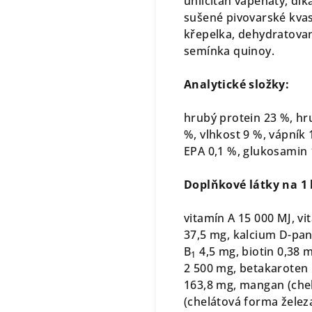
uhličitan vápenatý, dik
sušené pivovarské kvas
křepelka, dehydratovan
semínka quinoy.
Analytické složky:
hrubý protein 23 %, hru
%, vlhkost 9 %, vápník 
EPA 0,1 %, glukosamin 
Doplňkové látky na 1 
vitamín A 15 000 MJ, vi
37,5 mg, kalcium D-pan
B
4,5 mg, biotin 0,38 m
1
2 500 mg, betakaroten 
163,8 mg, mangan (che
(chelátová forma želez