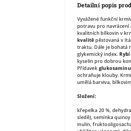
Detailní popis pro
Vyvážené funkční krmiv
potravu pro navrácení 
kvalitních bílkovin v k
kvalitě
pěstovaná v Itál
traktu. Dále je bohatá
glykemický index.
Rybí 
kyselin pro dobrou kond
Přídavek
glukosaminu
ochraňuje klouby. Krmi
umělá barviva, bílkovin
Složení:
křepelka 20 %, dehydrat
sledě), semínka quinoy
inulin, fruktooligosach