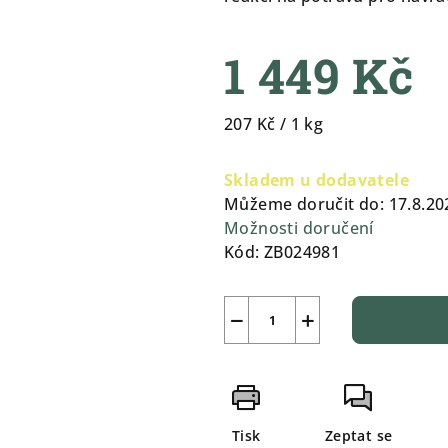
0,0
z
1 449 Kč
5
hvězdiček.
Měrná
207 Kč / 1 kg
cena:
Skladem u dodavatele
Můžeme doručit do:
17.8.20
Možnosti doručení
Kód:
ZB024981
−
+
Tisk
Zeptat se