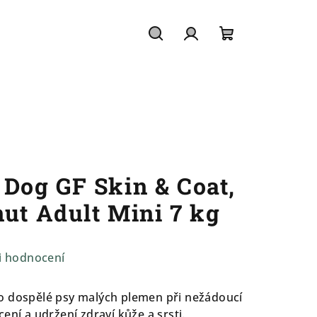
Hledat
Přihlášení
Nákupní
košík
og GF Skin & Coat,
nut Adult Mini 7 kg
i hodnocení
o dospělé psy malých plemen při nežádoucí
ení a udržení zdraví kůže a srsti.