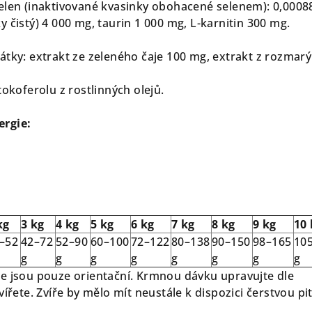
elen (inaktivované kvasinky obohacené selenem): 0,0008
 čistý) 4 000 mg, taurin 1 000 mg, L-karnitin 300 mg.
átky: extrakt ze zeleného čaje 100 mg, extrakt z rozmar
tokoferolu z rostlinných olejů.
ergie:
kg
3 kg
4 kg
5 kg
6 kg
7 kg
8 kg
9 kg
10 
–52
42–72
52–90
60–100
72–122
80–138
90–150
98–165
10
g
g
g
g
g
g
g
g
e jsou pouze orientační. Krmnou dávku upravujte dle
vířete. Zvíře by mělo mít neustále k dispozici čerstvou p