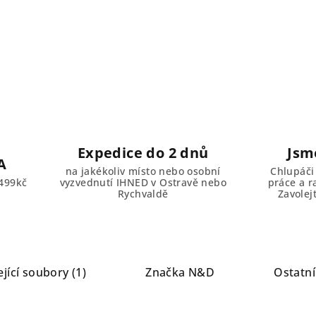
Expedice do 2 dnů
Jsm
A
na jakékoliv místo nebo osobní
Chlupáči
499kč
vyzvednutí IHNED v Ostravě nebo
práce a r
Rychvaldě
Zavolej
jící soubory (1)
Značka
N&D
Ostatní