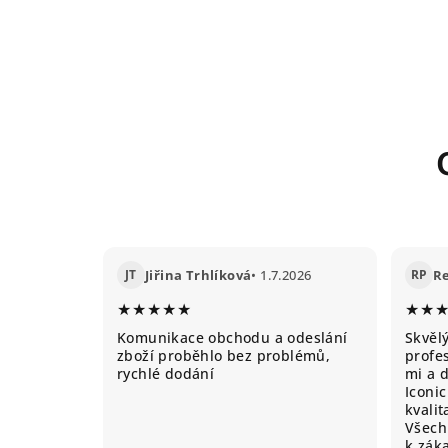
JT
Jiřina Trhlíková
• 1.7.2026
RP
R
★★★★★
★★
Komunikace obchodu a odeslání
Skvěl
zboží proběhlo bez problémů,
profes
rychlé dodání
mi a 
Iconic
kvali
Všechn
k záka