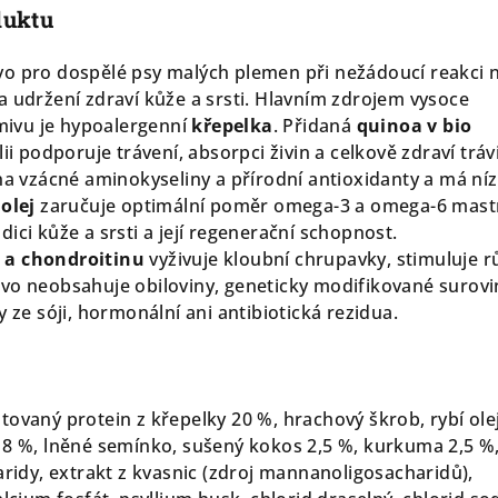
duktu
o pro dospělé psy malých plemen při nežádoucí reakci 
a udržení zdraví kůže a srsti. Hlavním zdrojem vysoce
rmivu je hypoalergenní
křepelka
. Přidaná
quinoa v bio
ii podporuje trávení, absorpci živin a celkově zdraví tráv
 na vzácné aminokyseliny a přírodní antioxidanty a má ní
olej
zaručuje optimální poměr omega-3 a omega-6 mas
ici kůže a srsti a její regenerační schopnost.
 a chondroitinu
vyživuje kloubní chrupavky, stimuluje r
vo neobsahuje obiloviny, geneticky modifikované surovi
y ze sóji, hormonální ani antibiotická rezidua.
ovaný protein z křepelky 20 %, hrachový škrob, rybí olej
 8 %, lněné semínko, sušený kokos 2,5 %, kurkuma 2,5 %
aridy, extrakt z kvasnic (zdroj mannanoligosacharidů),