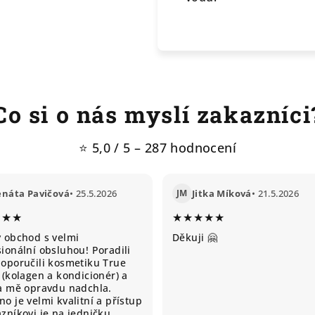
Co si o nás myslí zakazníci
⭐ 5,0 / 5 – 287 hodnocení
enáta Pavičová
• 25.5.2026
JM
Jitka Míková
• 21.5.2026
★★★
★★★★★
ý obchod s velmi
Děkuji 🤗
ionální obsluhou! Poradili
doporučili kosmetiku True
 (kolagen a kondicionér) a
ta mě opravdu nadchla.
o je velmi kvalitní a přístup
zníkovi je na jedničku.