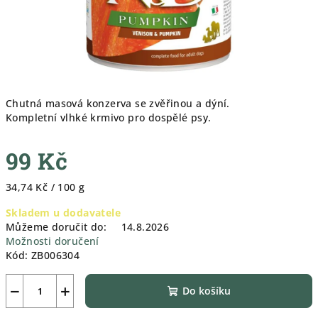
Chutná masová konzerva se zvěřinou a dýní.
Kompletní vlhké krmivo pro dospělé psy.
99 Kč
Měrná
34,74 Kč / 100 g
cena:
Skladem u dodavatele
Můžeme doručit do:
14.8.2026
Možnosti doručení
Kód:
ZB006304
−
+
Do košíku