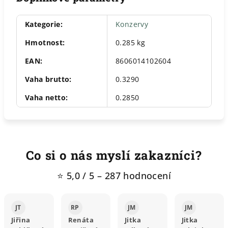
Kategorie
:
Konzervy
Hmotnost
:
0.285 kg
EAN
:
8606014102604
Vaha brutto
:
0.3290
Vaha netto
:
0.2850
Co si o nás myslí zakazníci?
⭐ 5,0 / 5 – 287 hodnocení
JT
RP
JM
JM
Jiřina
Renáta
Jitka
Jitka