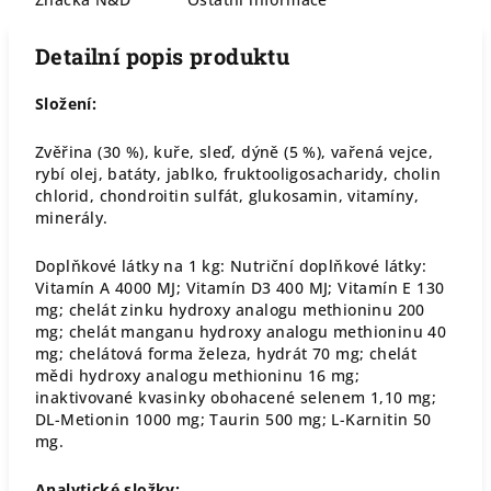
Detailní popis produktu
Složení:
Zvěřina (30 %), kuře, sleď, dýně (5 %), vařená vejce,
rybí olej, batáty, jablko, fruktooligosacharidy, cholin
chlorid, chondroitin sulfát, glukosamin, vitamíny,
minerály.
Doplňkové látky na 1 kg: Nutriční doplňkové látky:
Vitamín A 4000 MJ; Vitamín D3 400 MJ; Vitamín E 130
mg; chelát zinku hydroxy analogu methioninu 200
mg; chelát manganu hydroxy analogu methioninu 40
mg; chelátová forma železa, hydrát 70 mg; chelát
mědi hydroxy analogu methioninu 16 mg;
inaktivované kvasinky obohacené selenem 1,10 mg;
DL-Metionin 1000 mg; Taurin 500 mg; L-Karnitin 50
mg.
Analytické složky: