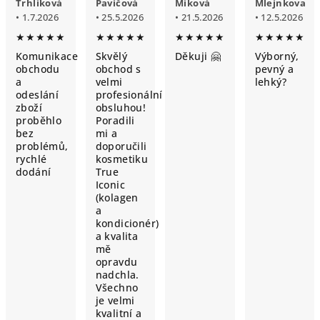
Trhlíková
Pavičová
Míková
Mlejnkova
• 1.7.2026
• 25.5.2026
• 21.5.2026
• 12.5.2026
★★★★★
★★★★★
★★★★★
★★★★★
Komunikace
Skvělý
Děkuji 🤗
Výborný,
obchodu
obchod s
pevný a
a
velmi
lehký?
odeslání
profesionální
zboží
obsluhou!
proběhlo
Poradili
bez
mi a
problémů,
doporučili
rychlé
kosmetiku
dodání
True
Iconic
(kolagen
a
kondicionér)
a kvalita
mě
opravdu
nadchla.
Všechno
je velmi
kvalitní a