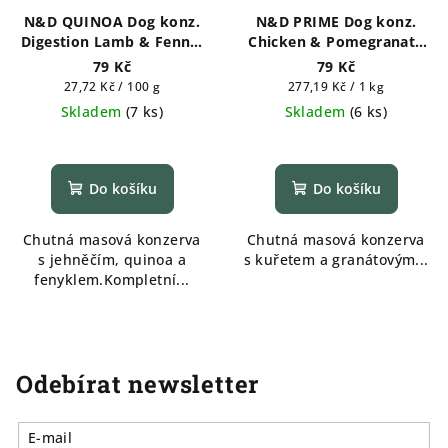
N&D QUINOA Dog konz.
N&D PRIME Dog konz.
Digestion Lamb & Fennel
Chicken & Pomegranate
285 g
285 g
79 Kč
79 Kč
Měrná
Měrná
27,72 Kč / 100 g
277,19 Kč / 1 kg
cena:
cena:
Skladem
(
7 ks
)
Skladem
(
6 ks
)
Do košíku
Do košíku
Chutná masová konzerva
Chutná masová konzerva
s jehněčím, quinoa a
s kuřetem a granátovým...
fenyklem.Kompletní...
Odebírat newsletter
E-mail