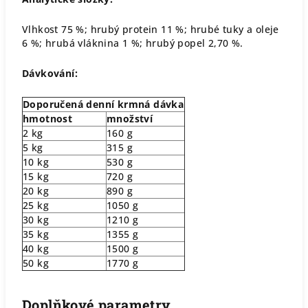
Vlhkost 75 %; hrubý protein 11 %; hrubé tuky a oleje
6 %; hrubá vláknina 1 %; hrubý popel 2,70 %.
Dávkování:
Doporučená denní krmná dávka
hmotnost
množství
2 kg
160 g
5 kg
315 g
10 kg
530 g
15 kg
720 g
20 kg
890 g
25 kg
1050 g
30 kg
1210 g
35 kg
1355 g
40 kg
1500 g
50 kg
1770 g
Doplňkové parametry