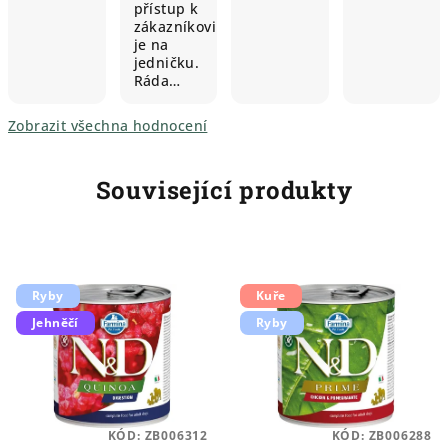
přístup k
zákazníkovi
je na
jedničku.
Ráda…
Zobrazit všechna hodnocení
Související produkty
Ryby
Kuře
Jehněčí
Ryby
KÓD:
ZB006312
KÓD:
ZB006288