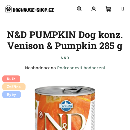
Přejít
na
obsah
Nákupn
Hledat
Přihlášení
N&D PUMPKIN Dog konz.
košík
Venison & Pumpkin 285 g
N&D
Průměrné
Neohodnoceno
Podrobnosti hodnocení
hodnocení
Kuře
produktu
je
Zvěřina
0,0
Ryby
z
5
hvězdiček.