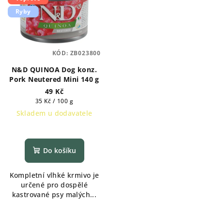
Ryby
KÓD:
ZB023800
N&D QUINOA Dog konz.
Pork Neutered Mini 140 g
49 Kč
Měrná
35 Kč / 100 g
cena:
Skladem u dodavatele
Do košíku
Kompletní vlhké krmivo je
určené pro dospělé
kastrované psy malých...