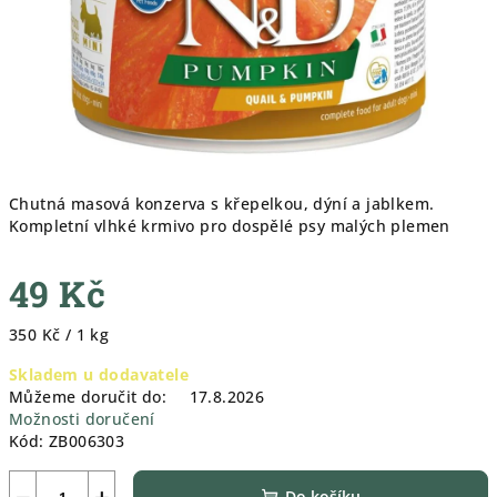
Chutná masová konzerva s křepelkou, dýní a jablkem.
Kompletní vlhké krmivo pro dospělé psy malých plemen
49 Kč
Měrná
350 Kč / 1 kg
cena:
Skladem u dodavatele
Můžeme doručit do:
17.8.2026
Možnosti doručení
Kód:
ZB006303
−
+
Do košíku