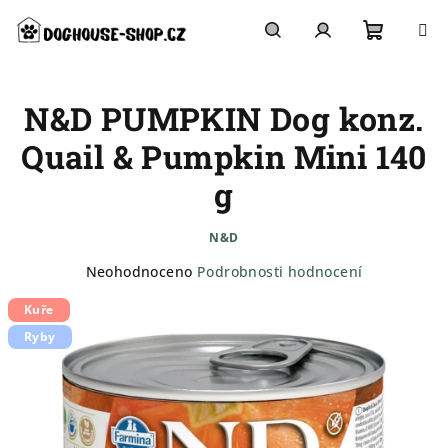
Přejít
na
obsah
Nákupn
Hledat
Přihlášení
N&D PUMPKIN Dog konz.
košík
Quail & Pumpkin Mini 140
g
N&D
Průměrné
Neohodnoceno
Podrobnosti hodnocení
hodnocení
Kuře
produktu
je
Ryby
0,0
z
5
hvězdiček.