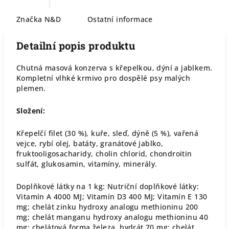
Značka
N&D
Ostatní informace
Detailní popis produktu
Chutná masová konzerva s křepelkou, dýní a jablkem.
Kompletní vlhké krmivo pro dospělé psy malých
plemen.
Složení:
Křepelčí filet (30 %), kuře, sleď, dýně (5 %), vařená
vejce, rybí olej, batáty, granátové jablko,
fruktooligosacharidy, cholin chlorid, chondroitin
sulfát, glukosamin, vitamíny, minerály.
Doplňkové látky na 1 kg: Nutriční doplňkové látky:
Vitamín A 4000 MJ; Vitamín D3 400 MJ; Vitamín E 130
mg; chelát zinku hydroxy analogu methioninu 200
mg; chelát manganu hydroxy analogu methioninu 40
mg; chelátová forma železa, hydrát 70 mg; chelát