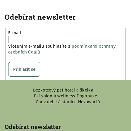
Odebírat newsletter
E-mail
Vložením e-mailu souhlasíte s
podmínkami ochrany
osobních údajů
Přihlásit se
Z
Bezkotcový psí hotel a školka
á
Psí salon a wellness Doghouse
p
Chovatelská stanice Hovawartů
a
t
í
Odebírat newsletter