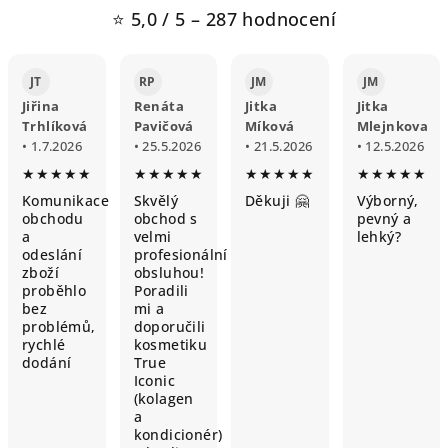
⭐ 5,0 / 5 – 287 hodnocení
JT
RP
JM
JM
Jiřina
Renáta
Jitka
Jitka
Trhlíková
Pavičová
Míková
Mlejnkova
• 1.7.2026
• 25.5.2026
• 21.5.2026
• 12.5.2026
★★★★★
★★★★★
★★★★★
★★★★★
Komunikace
Skvělý
Děkuji 🤗
Výborný,
obchodu
obchod s
pevný a
a
velmi
lehký?
odeslání
profesionální
zboží
obsluhou!
proběhlo
Poradili
bez
mi a
problémů,
doporučili
rychlé
kosmetiku
dodání
True
Iconic
(kolagen
a
kondicionér)