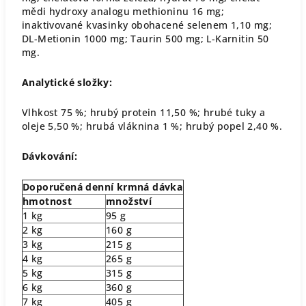
mědi hydroxy analogu methioninu 16 mg;
inaktivované kvasinky obohacené selenem 1,10 mg;
DL-Metionin 1000 mg; Taurin 500 mg; L-Karnitin 50
mg.
Analytické složky:
Vlhkost 75 %; hrubý protein 11,50 %; hrubé tuky a
oleje 5,50 %; hrubá vláknina 1 %; hrubý popel 2,40 %.
Dávkování:
Doporučená denní krmná dávka
hmotnost
množství
1 kg
95 g
2 kg
160 g
3 kg
215 g
4 kg
265 g
5 kg
315 g
6 kg
360 g
7 kg
405 g