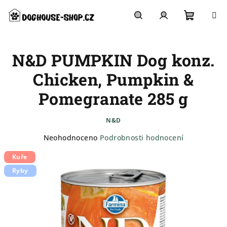
Přejít
na
obsah
Nákupn
Hledat
Přihlášení
N&D PUMPKIN Dog konz.
košík
Chicken, Pumpkin &
Pomegranate 285 g
N&D
Průměrné
Neohodnoceno
Podrobnosti hodnocení
hodnocení
Kuře
produktu
je
Ryby
0,0
z
5
hvězdiček.