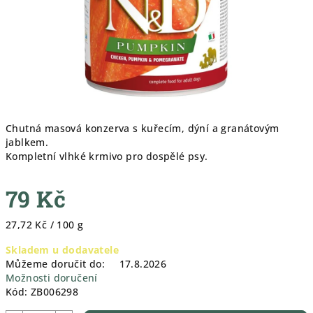
Chutná masová konzerva s kuřecím, dýní a granátovým
jablkem.
Kompletní vlhké krmivo pro dospělé psy.
79 Kč
Měrná
27,72 Kč / 100 g
cena:
Skladem u dodavatele
Můžeme doručit do:
17.8.2026
Možnosti doručení
Kód:
ZB006298