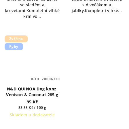
se sleděm a
s divočákem a
krevetami.Kompletní vlhké
jablky.Kompletní vlhké...
krmivo...
Zvěřina
Ryby
KÓD:
ZB006320
N&D QUINOA Dog konz.
Venison & Coconut 285 g
95 Kč
Měrná
33,33 Kč / 100 g
cena:
Skladem u dodavatele