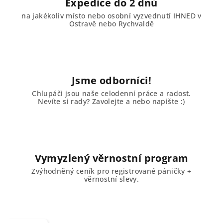
Expedice do 2 dnů
na jakékoliv místo nebo osobní vyzvednutí IHNED v
Ostravě nebo Rychvaldě
Jsme odborníci!
Chlupáči jsou naše celodenní práce a radost.
Nevíte si rady? Zavolejte a nebo napište :)
Vymyzlený věrnostní program
Zvýhodněný ceník pro registrované páničky +
věrnostní slevy.