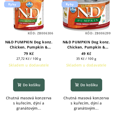
Ryby
Ryby
KÓD:
ZB006306
KÓD:
ZB006299
N&D PUMPKIN Dog konz.
N&D PUMPKIN Dog konz.
Chicken, Pumpkin &
Chicken, Pumpkin &
Pomegranate Puppy 285 g
Pomegranate Mini 140 g
79 Kč
49 Kč
Měrná
Měrná
27,72 Kč / 100 g
35 Kč / 100 g
cena:
cena:
Skladem u dodavatele
Skladem u dodavatele
Do košíku
Do košíku
Chutná masová konzerva
Chutná masová konzerva
s kuřecím, dýní a
s kuřecím, dýní a
granátovým...
granátovým...