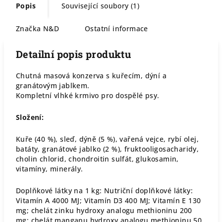
Popis
Související soubory (1)
Značka
N&D
Ostatní informace
Detailní popis produktu
Chutná masová konzerva s kuřecím, dýní a
granátovým jablkem.
Kompletní vlhké krmivo pro dospělé psy.
Složení:
Kuře (40 %), sleď, dýně (5 %), vařená vejce, rybí olej,
batáty, granátové jablko (2 %), fruktooligosacharidy,
cholin chlorid, chondroitin sulfát, glukosamin,
vitamíny, minerály.
Doplňkové látky na 1 kg: Nutriční doplňkové látky:
Vitamín A 4000 MJ; Vitamín D3 400 MJ; Vitamín E 130
mg; chelát zinku hydroxy analogu methioninu 200
mg; chelát manganu hydroxy analogu methioninu 50