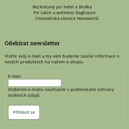
Z
Bezkotcový psí hotel a školka
á
Psí salon a wellness Doghouse
p
Chovatelská stanice Hovawartů
a
t
í
Odebírat newsletter
Vložte svůj e-mail a my vám budeme zasílat informace o
nových produktech na našem e-shopu.
E-mail
Vložením e-mailu souhlasíte s
podmínkami ochrany
osobních údajů
Přihlásit se