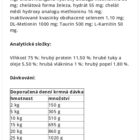
mg; chelátová forma železa, hydrát 55 mg; chelát
mědi hydroxy analogu methioninu 16 mg;
inaktivované kvasinky obohacené selenem 1,10 mg;
DL-Metionin 1000 mg; Taurin 500 mg; L-Karnitin 50
mg.
Analytické složky:
Vlhkost 75 %; hrubý protein 11,50 %; hrubé tuky a
oleje 5,50 %; hrubá vláknina 1 %; hrubý popel 1,80 %.
Dávkování:
Doporučená denní krmná dávka
hmotnost
množství
2 kg
150 g
5 kg
305 g
10 kg
510 g
15 kg
695 g
20 kg
860 g
25 kg
1020 g