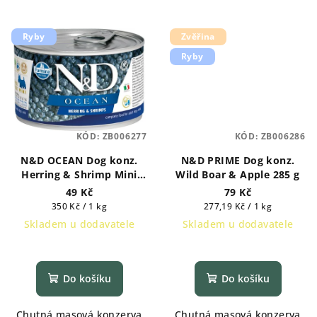
Ryby
Zvěřina
Ryby
KÓD:
ZB006277
KÓD:
ZB006286
N&D OCEAN Dog konz.
N&D PRIME Dog konz.
Herring & Shrimp Mini
Wild Boar & Apple 285 g
140 g
49 Kč
79 Kč
Měrná
Měrná
350 Kč / 1 kg
277,19 Kč / 1 kg
cena:
cena:
Skladem u dodavatele
Skladem u dodavatele
Do košíku
Do košíku
Chutná masová konzerva
Chutná masová konzerva