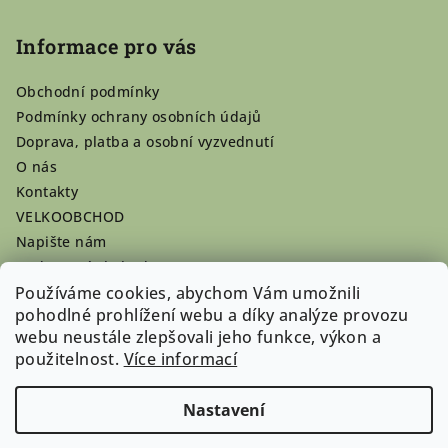
Informace pro vás
Obchodní podmínky
Podmínky ochrany osobních údajů
Doprava, platba a osobní vyzvednutí
O nás
Kontakty
VELKOOBCHOD
Napište nám
Hodnocení obchodu
Registrace se vyplatí!
Používáme cookies, abychom Vám umožnili
pohodlné prohlížení webu a díky analýze provozu
Pamlsky na míru
webu neustále zlepšovali jeho funkce, výkon a
Nepřevzaté dobírky
použitelnost.
Více informací
Nastavení
Copyright 2026
Doghouse-shop.cz
. Všechna práva