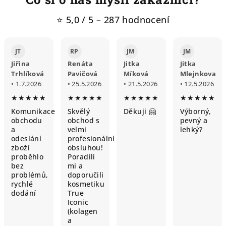
⭐ 5,0 / 5 – 287 hodnocení
JT
RP
JM
JM
Jiřina
Renáta
Jitka
Jitka
Trhlíková
Pavičová
Míková
Mlejnkova
• 1.7.2026
• 25.5.2026
• 21.5.2026
• 12.5.2026
★★★★★
★★★★★
★★★★★
★★★★★
Komunikace
Skvělý
Děkuji 🤗
Výborný,
obchodu
obchod s
pevný a
a
velmi
lehký?
odeslání
profesionální
zboží
obsluhou!
proběhlo
Poradili
bez
mi a
problémů,
doporučili
rychlé
kosmetiku
dodání
True
Iconic
(kolagen
a