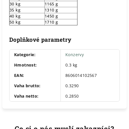
30 kg
1165 g
35 kg
1310 g
40 kg
1450 g
50 kg
1710 g
Doplňkové parametry
Kategorie
:
Konzervy
Hmotnost
:
0.3 kg
EAN
:
8606014102567
Vaha brutto
:
0.3290
Vaha netto
:
0.2850
Co si o nás myslí zakazníci?