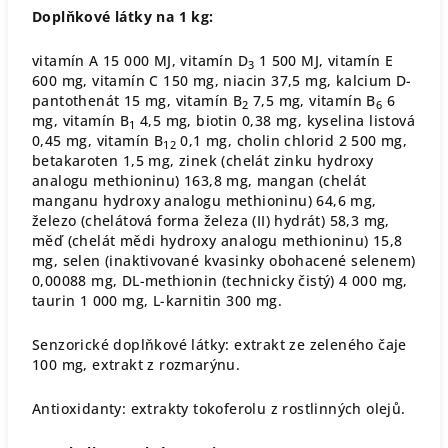
Doplňkové látky na 1 kg:
vitamín A 15 000 MJ, vitamín D
1 500 MJ, vitamín E
3
600 mg, vitamín C 150 mg, niacin 37,5 mg, kalcium D-
pantothenát 15 mg, vitamín B
7,5 mg, vitamín B
6
2
6
mg, vitamín B
4,5 mg, biotin 0,38 mg, kyselina listová
1
0,45 mg, vitamín B
0,1 mg, cholin chlorid 2 500 mg,
12
betakaroten 1,5 mg, zinek (chelát zinku hydroxy
analogu methioninu) 163,8 mg, mangan (chelát
manganu hydroxy analogu methioninu) 64,6 mg,
železo (chelátová forma železa (II) hydrát) 58,3 mg,
měď (chelát mědi hydroxy analogu methioninu) 15,8
mg, selen (inaktivované kvasinky obohacené selenem)
0,00088 mg, DL-methionin (technicky čistý) 4 000 mg,
taurin 1 000 mg, L-karnitin 300 mg.
Senzorické doplňkové látky: extrakt ze zeleného čaje
100 mg, extrakt z rozmarýnu.
Antioxidanty: extrakty tokoferolu z rostlinných olejů.