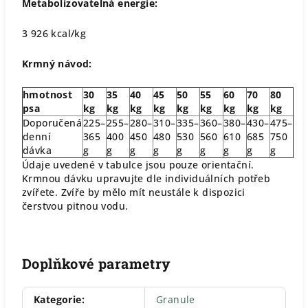
Metabolizovatelná energie:
3 926 kcal/kg
Krmný návod:
hmotnost
30
35
40
45
50
55
60
70
80
psa
kg
kg
kg
kg
kg
kg
kg
kg
kg
Doporučená
225–
255–
280–
310–
335–
360–
380–
430–
475–
denní
365
400
450
480
530
560
610
685
750
dávka
g
g
g
g
g
g
g
g
g
Údaje uvedené v tabulce jsou pouze orientační.
Krmnou dávku upravujte dle individuálních potřeb
zvířete. Zvíře by mělo mít neustále k dispozici
čerstvou pitnou vodu.
Doplňkové parametry
Kategorie
:
Granule