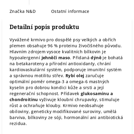
Značka
N&D
Ostatní informace
Detailní popis produktu
Vyvážené krmivo pro dospělé psy velkých a obřích
plemen obsahuje 96 % proteinu živočišného původu.
Hlavním zdrojem vysoce kvalitních bílkovin je
hypoalergenní
jehněčí maso
. Přidaná
dýně
je bohatá
na betakaroteny a přírodní antioxidanty, chrání
kardiovaskulární systém, podporuje imunitní systém
a správnou motilitu střev.
Rybí olej
zaručuje
optimální poměr omega-3 a omega-6 mastných
kyselin pro dobrou kondici kůže a srsti a její
regenerační schopnost. Přídavek
glukosaminu a
chondroitinu
vyživuje kloubní chrupavky, stimuluje
růst a ochraňuje klouby. Krmivo neobsahuje
obiloviny, geneticky modifikované suroviny, umělá
barviva, bílkoviny ze sóji, hormonální ani antibiotická
rezidua.