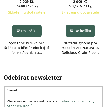
Melon Puppy Medium &
Adult Medium & Maxi 12
2 029 Kč
2 009 Kč
Maxi 12 kg
kg
Měrná
Měrná
169,08 Kč / 1 kg
167,42 Kč / 1 kg
cena:
cena:
Skladem u dodavatele
Skladem u dodavatele
Do košíku
Do košíku
Vyvážené krmivo pro
Nutriční systém pro
štěňata a březí nebo kojící
masožravce Natural &
feny středních a...
Delicious Grain Free...
Odebírat newsletter
E-mail
Vložením e-mailu souhlasíte s
podmínkami ochrany
osobních údajů