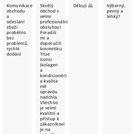
Komunikace
Skvělý
Děkuji 🤗
Výborný,
obchodu
obchod s
pevný a
a
velmi
lehký?
odeslání
profesionální
zboží
obsluhou!
proběhlo
Poradili
bez
mi a
problémů,
doporučili
rychlé
kosmetiku
dodání
True
Iconic
(kolagen
a
kondicionér)
a kvalita
mě
opravdu
nadchla.
Všechno
je velmi
kvalitní a
přístup k
zákazníkovi
je na