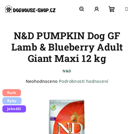
Přejít
na
obsah
Nákupn
Hledat
Přihlášení
N&D PUMPKIN Dog GF
košík
Lamb & Blueberry Adult
Giant Maxi 12 kg
N&D
Průměrné
Neohodnoceno
Podrobnosti hodnocení
hodnocení
Kuře
produktu
je
Ryby
0,0
Jehněčí
z
5
hvězdiček.