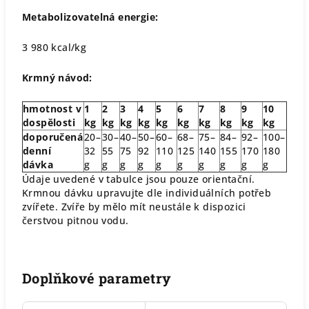
Metabolizovatelná energie:
3 980 kcal/kg
Krmný návod:
hmotnost v
1
2
3
4
5
6
7
8
9
10
dospělosti
kg
kg
kg
kg
kg
kg
kg
kg
kg
kg
doporučená
20–
30–
40–
50–
60–
68–
75–
84–
92–
100–
denní
32
55
75
92
110
125
140
155
170
180
dávka
g
g
g
g
g
g
g
g
g
g
Údaje uvedené v tabulce jsou pouze orientační.
Krmnou dávku upravujte dle individuálních potřeb
zvířete. Zvíře by mělo mít neustále k dispozici
čerstvou pitnou vodu.
Doplňkové parametry