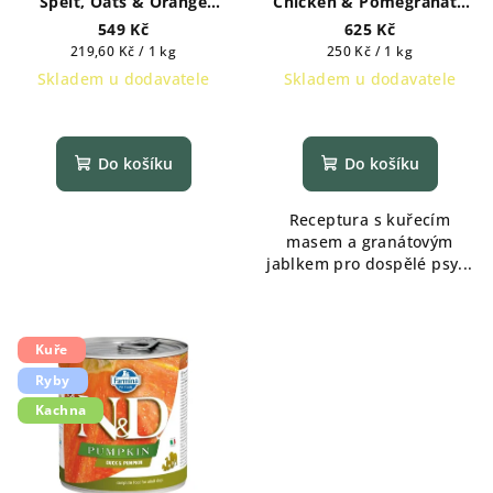
Spelt, Oats & Orange
Chicken & Pomegranate
Adult Mini 2,5 kg
Adult Mini 2,5 kg
549 Kč
625 Kč
Měrná
Měrná
219,60 Kč / 1 kg
250 Kč / 1 kg
cena:
cena:
Skladem u dodavatele
Skladem u dodavatele
Do košíku
Do košíku
Receptura s kuřecím
masem a granátovým
jablkem pro dospělé psy...
Kuře
Ryby
Kachna