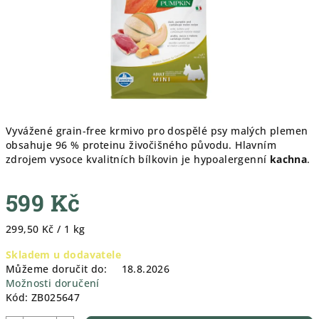
Vyvážené grain-free krmivo pro dospělé psy malých plemen
obsahuje 96 % proteinu živočišného původu. Hlavním
zdrojem vysoce kvalitních bílkovin je hypoalergenní
kachna
.
599 Kč
Měrná
299,50 Kč / 1 kg
cena:
Skladem u dodavatele
Můžeme doručit do:
18.8.2026
Možnosti doručení
Kód:
ZB025647