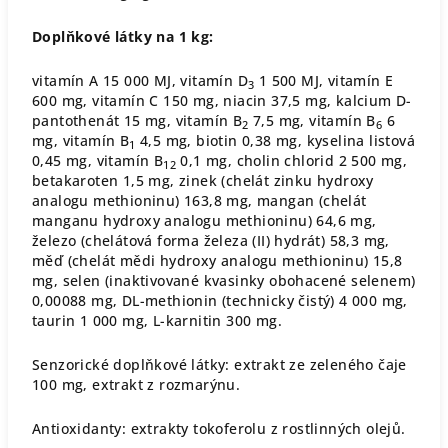
Doplňkové látky na 1 kg:
vitamín A 15 000 MJ, vitamín D
1 500 MJ, vitamín E
3
600 mg, vitamín C 150 mg, niacin 37,5 mg, kalcium D-
pantothenát 15 mg, vitamín B
7,5 mg, vitamín B
6
2
6
mg, vitamín B
4,5 mg, biotin 0,38 mg, kyselina listová
1
0,45 mg, vitamín B
0,1 mg, cholin chlorid 2 500 mg,
12
betakaroten 1,5 mg, zinek (chelát zinku hydroxy
analogu methioninu) 163,8 mg, mangan (chelát
manganu hydroxy analogu methioninu) 64,6 mg,
železo (chelátová forma železa (II) hydrát) 58,3 mg,
měď (chelát mědi hydroxy analogu methioninu) 15,8
mg, selen (inaktivované kvasinky obohacené selenem)
0,00088 mg, DL-methionin (technicky čistý) 4 000 mg,
taurin 1 000 mg, L-karnitin 300 mg.
Senzorické doplňkové látky: extrakt ze zeleného čaje
100 mg, extrakt z rozmarýnu.
Antioxidanty: extrakty tokoferolu z rostlinných olejů.