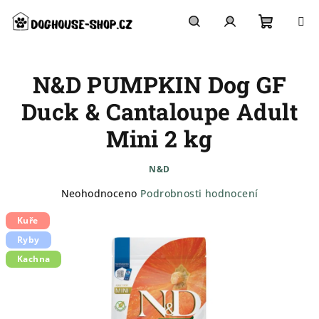
Přejít
na
obsah
Nákupn
Hledat
Přihlášení
N&D PUMPKIN Dog GF
košík
Duck & Cantaloupe Adult
Mini 2 kg
N&D
Průměrné
Neohodnoceno
Podrobnosti hodnocení
hodnocení
Kuře
produktu
je
Ryby
0,0
Kachna
z
5
hvězdiček.