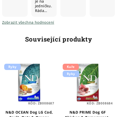
je na
jedničku.
Ráda…
Zobrazit všechna hodnocení
Související produkty
Ryby
Kuře
Ryby
KÓD:
ZB008687
KÓD:
ZB008684
N&D OCEAN Dog LG Cod,
N&D PRIME Dog GF