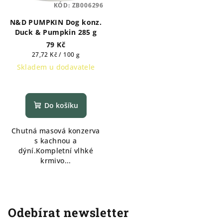
KÓD:
ZB006296
N&D PUMPKIN Dog konz.
Duck & Pumpkin 285 g
79 Kč
Měrná
27,72 Kč / 100 g
cena:
Skladem u dodavatele
Do košíku
Chutná masová konzerva
s kachnou a
dýní.Kompletní vlhké
krmivo...
Odebírat newsletter