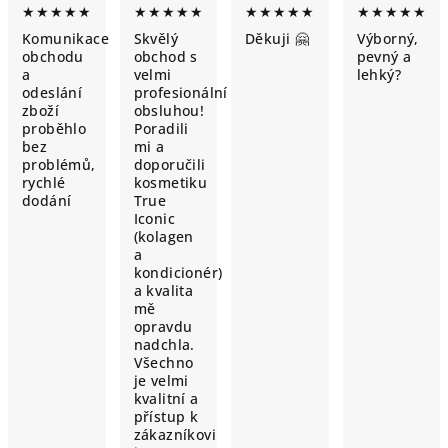
★★★★★
★★★★★
★★★★★
★★★★★
Komunikace
Skvělý
Děkuji 🤗
Výborný,
obchodu
obchod s
pevný a
a
velmi
lehký?
odeslání
profesionální
zboží
obsluhou!
proběhlo
Poradili
bez
mi a
problémů,
doporučili
rychlé
kosmetiku
dodání
True
Iconic
(kolagen
a
kondicionér)
a kvalita
mě
opravdu
nadchla.
Všechno
je velmi
kvalitní a
přístup k
zákazníkovi