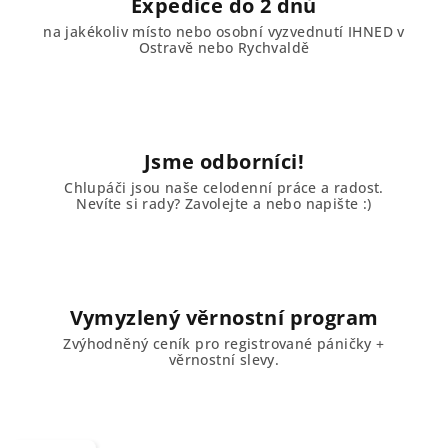
Expedice do 2 dnů
na jakékoliv místo nebo osobní vyzvednutí IHNED v
Ostravě nebo Rychvaldě
Jsme odborníci!
Chlupáči jsou naše celodenní práce a radost.
Nevíte si rady? Zavolejte a nebo napište :)
Vymyzlený věrnostní program
Zvýhodněný ceník pro registrované páničky +
věrnostní slevy.