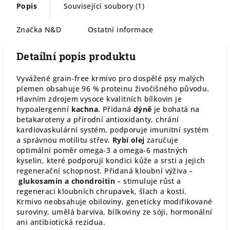
Popis
Související soubory (1)
Značka
N&D
Ostatní informace
Detailní popis produktu
Vyvážené grain-free krmivo pro dospělé psy malých
plemen obsahuje 96 % proteinu živočišného původu.
Hlavním zdrojem vysoce kvalitních bílkovin je
hypoalergenní
kachna
. Přidaná
dýně
je bohatá na
betakaroteny a přírodní antioxidanty, chrání
kardiovaskulární systém, podporuje imunitní systém
a správnou motilitu střev.
Rybí olej
zaručuje
optimální poměr omega-3 a omega-6 mastných
kyselin, které podporují kondici kůže a srsti a jejich
regenerační schopnost. Přidaná kloubní výživa –
glukosamin a chondroitin
– stimuluje růst a
regeneraci kloubních chrupavek, šlach a kostí.
Krmivo neobsahuje obiloviny, geneticky modifikované
suroviny, umělá barviva, bílkoviny ze sóji, hormonální
ani antibiotická rezidua.