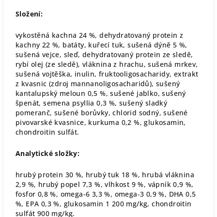
Složení:
vykostěná kachna 24 %, dehydratovaný protein z
kachny 22 %, batáty, kuřecí tuk, sušená dýně 5 %,
sušená vejce, sleď, dehydratovaný protein ze sledě,
rybí olej (ze sledě), vláknina z hrachu, sušená mrkev,
sušená vojtěška, inulin, fruktooligosacharidy, extrakt
z kvasnic (zdroj mannanoligosacharidů), sušený
kantalupský meloun 0,5 %, sušené jablko, sušený
špenát, semena psyllia 0,3 %, sušený sladký
pomeranč, sušené borůvky, chlorid sodný, sušené
pivovarské kvasnice, kurkuma 0,2 %, glukosamin,
chondroitin sulfát.
Analytické složky:
hrubý protein 30 %, hrubý tuk 18 %, hrubá vláknina
2,9 %, hrubý popel 7,3 %, vlhkost 9 %, vápník 0,9 %,
fosfor 0,8 %, omega-6 3,3 %, omega-3 0,9 %, DHA 0,5
%, EPA 0,3 %, glukosamin 1 200 mg/kg, chondroitin
sulfát 900 mg/kg.