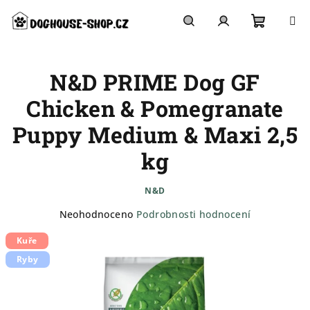
Přejít
na
obsah
Nákupn
Hledat
Přihlášení
N&D PRIME Dog GF
košík
Chicken & Pomegranate
Puppy Medium & Maxi 2,5
kg
N&D
Průměrné
Neohodnoceno
Podrobnosti hodnocení
hodnocení
Kuře
produktu
je
Ryby
0,0
z
5