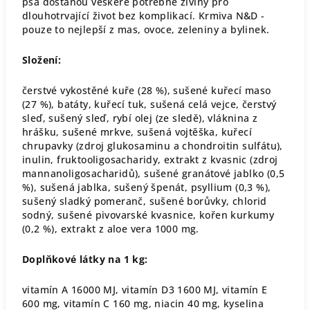
psa dostanou veškeré potřebné živiny pro
dlouhotrvající život bez komplikací. Krmiva N&D -
pouze to nejlepší z mas, ovoce, zeleniny a bylinek.
Složení:
čerstvé vykostěné kuře (28 %), sušené kuřecí maso
(27 %), batáty, kuřecí tuk, sušená celá vejce, čerstvý
sleď, sušený sleď, rybí olej (ze sledě), vláknina z
hrášku, sušené mrkve, sušená vojtěška, kuřecí
chrupavky (zdroj glukosaminu a chondroitin sulfátu),
inulin, fruktooligosacharidy, extrakt z kvasnic (zdroj
mannanoligosacharidů), sušené granátové jablko (0,5
%), sušená jablka, sušený špenát, psyllium (0,3 %),
sušený sladký pomeranč, sušené borůvky, chlorid
sodný, sušené pivovarské kvasnice, kořen kurkumy
(0,2 %), extrakt z aloe vera 1000 mg.
Doplňkové látky na 1 kg:
vitamín A 16000 MJ, vitamín D3 1600 MJ, vitamín E
600 mg, vitamín C 160 mg, niacin 40 mg, kyselina