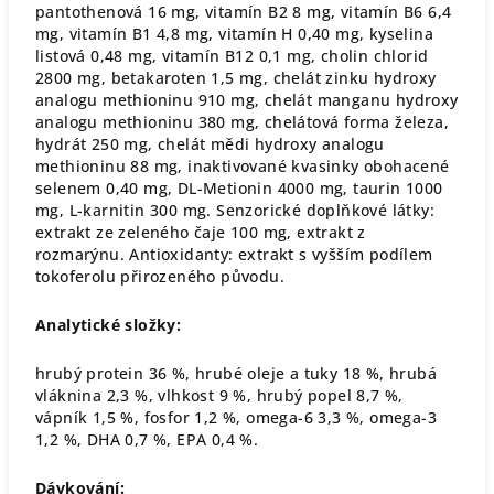
pantothenová 16 mg, vitamín B2 8 mg, vitamín B6 6,4
mg, vitamín B1 4,8 mg, vitamín H 0,40 mg, kyselina
listová 0,48 mg, vitamín B12 0,1 mg, cholin chlorid
2800 mg, betakaroten 1,5 mg, chelát zinku hydroxy
analogu methioninu 910 mg, chelát manganu hydroxy
analogu methioninu 380 mg, chelátová forma železa,
hydrát 250 mg, chelát mědi hydroxy analogu
methioninu 88 mg, inaktivované kvasinky obohacené
selenem 0,40 mg, DL-Metionin 4000 mg, taurin 1000
mg, L-karnitin 300 mg. Senzorické doplňkové látky:
extrakt ze zeleného čaje 100 mg, extrakt z
rozmarýnu. Antioxidanty: extrakt s vyšším podílem
tokoferolu přirozeného původu.
Analytické složky:
hrubý protein 36 %, hrubé oleje a tuky 18 %, hrubá
vláknina 2,3 %, vlhkost 9 %, hrubý popel 8,7 %,
vápník 1,5 %, fosfor 1,2 %, omega-6 3,3 %, omega-3
1,2 %, DHA 0,7 %, EPA 0,4 %.
Dávkování: