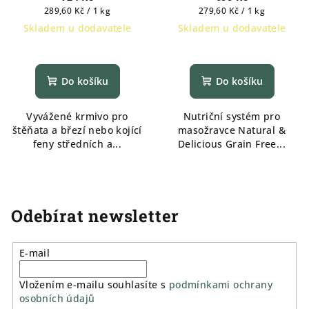
Maxi 2,5 kg
Měrná
Měrná
289,60 Kč / 1 kg
279,60 Kč / 1 kg
cena:
cena:
Skladem u dodavatele
Skladem u dodavatele
Do košíku
Do košíku
Vyvážené krmivo pro
Nutriční systém pro
štěňata a březí nebo kojící
masožravce Natural &
feny středních a...
Delicious Grain Free...
Odebírat newsletter
E-mail
Vložením e-mailu souhlasíte s
podmínkami ochrany
osobních údajů