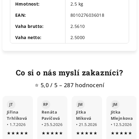
Hmotnost
:
2.5 kg
EAN
:
8010276036018
Vaha brutto
:
2.5610
Vaha netto
:
2.5000
Co si o nás myslí zakazníci?
⭐ 5,0 / 5 – 287 hodnocení
JT
RP
JM
JM
Jiřina
Renáta
Jitka
Jitka
Trhlíková
Pavičová
Míková
Mlejnkova
• 1.7.2026
• 25.5.2026
• 21.5.2026
• 12.5.2026
★★★★★
★★★★★
★★★★★
★★★★★