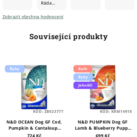
Ráda…
Zobrazit všechna hodnocení
Související produkty
Ryby
Kuře
Ryby
Jehněčí
KÓD:
ZB023777
KÓD:
KRM14918
N&D OCEAN Dog GF Cod,
N&D PUMPKIN Dog GF
Pumpkin & Cantaloupe
Lamb & Blueberry Puppy
Melon Puppy Medium &
Medium & Maxi 2,5 kg
724 Kč
699 Kč