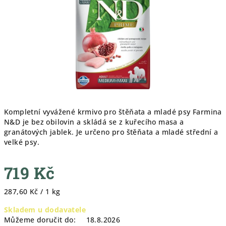
hvězdiček.
Kompletní vyvážené krmivo pro štěňata a mladé psy Farmina
N&D je bez obilovin a skládá se z kuřecího masa a
granátových jablek. Je určeno pro štěňata a mladé střední a
velké psy.
719 Kč
Měrná
287,60 Kč / 1 kg
cena:
Skladem u dodavatele
Můžeme doručit do:
18.8.2026