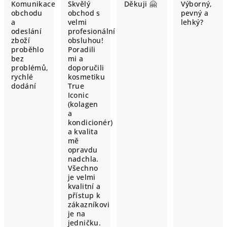
Komunikace
Skvělý
Děkuji 🤗
Výborný,
obchodu
obchod s
pevný a
a
velmi
lehký?
odeslání
profesionální
zboží
obsluhou!
proběhlo
Poradili
bez
mi a
problémů,
doporučili
rychlé
kosmetiku
dodání
True
Iconic
(kolagen
a
kondicionér)
a kvalita
mě
opravdu
nadchla.
Všechno
je velmi
kvalitní a
přístup k
zákazníkovi
je na
jedničku.