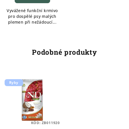
Vyvážené funkční krmivo
pro dospělé psy malých
plemen při nežádoucí...
Podobné produkty
Ryby
KÓD:
ZB011920