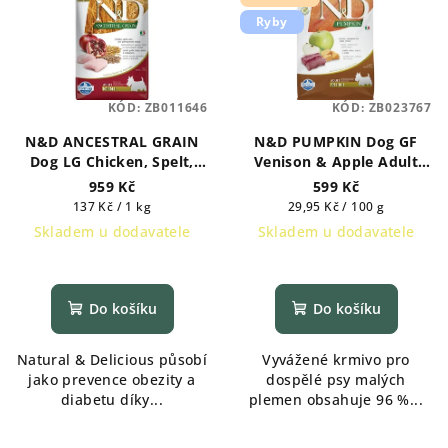
Ryby
KÓD:
ZB011646
KÓD:
ZB023767
N&D ANCESTRAL GRAIN
N&D PUMPKIN Dog GF
Dog LG Chicken, Spelt,
Venison & Apple Adult
Oats & Pomegranate
Mini 2 kg
959 Kč
599 Kč
Adult Mini 7 kg
Měrná
Měrná
137 Kč / 1 kg
29,95 Kč / 100 g
cena:
cena:
Skladem u dodavatele
Skladem u dodavatele
Do košíku
Do košíku
Natural & Delicious působí
Vyvážené krmivo pro
jako prevence obezity a
dospělé psy malých
diabetu díky...
plemen obsahuje 96 %...