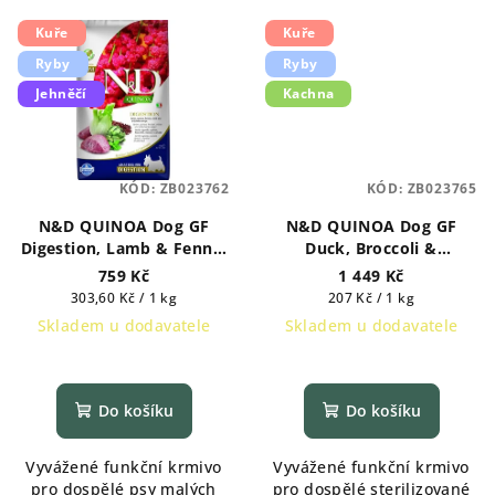
Kuře
Kuře
Ryby
Ryby
Jehněčí
Kachna
KÓD:
ZB023762
KÓD:
ZB023765
N&D QUINOA Dog GF
N&D QUINOA Dog GF
Digestion, Lamb & Fennel
Duck, Broccoli &
Adult Mini 2,5 kg
Asparagus Neutered
759 Kč
1 449 Kč
Adult Mini 7 kg
Měrná
Měrná
303,60 Kč / 1 kg
207 Kč / 1 kg
cena:
cena:
Skladem u dodavatele
Skladem u dodavatele
Do košíku
Do košíku
Vyvážené funkční krmivo
Vyvážené funkční krmivo
pro dospělé psy malých
pro dospělé sterilizované