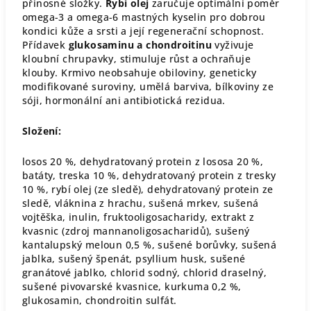
přínosné složky.
Rybí olej
zaručuje optimální poměr
omega-3 a omega-6 mastných kyselin pro dobrou
kondici kůže a srsti a její regenerační schopnost.
Přídavek
glukosaminu a chondroitinu
vyživuje
kloubní chrupavky, stimuluje růst a ochraňuje
klouby. Krmivo neobsahuje obiloviny, geneticky
modifikované suroviny, umělá barviva, bílkoviny ze
sóji, hormonální ani antibiotická rezidua.
Složení:
losos 20 %, dehydratovaný protein z lososa 20 %,
batáty, treska 10 %, dehydratovaný protein z tresky
10 %, rybí olej (ze sledě), dehydratovaný protein ze
sledě, vláknina z hrachu, sušená mrkev, sušená
vojtěška, inulin, fruktooligosacharidy, extrakt z
kvasnic (zdroj mannanoligosacharidů), sušený
kantalupský meloun 0,5 %, sušené borůvky, sušená
jablka, sušený špenát, psyllium husk, sušené
granátové jablko, chlorid sodný, chlorid draselný,
sušené pivovarské kvasnice, kurkuma 0,2 %,
glukosamin, chondroitin sulfát.