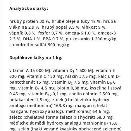
Analytické složky:
hrubý protein 30 %, hrubé oleje a tuky 18 %, hrubá
vláknina 2,9 %, hrubý popel 8,5 %, vlhkost 9 %,
vápník 0,8 %, fosfor 0,7 %, omega-6 1,6 %, omega-3
2,3 %, DHA 1 %, EPA 0,7 %, glukosamin 1 200 mg/kg,
chondroitin sulfát 900 mg/kg.
Doplňkové látky na 1 kg:
vitamín A 15 000 MJ, vitamín D
1 500 MJ, vitamín E
3
600 mg, vitamín C 150 mg, niacin 37,5 mg, kalcium D-
pantothenát 15 mg, vitamín B
7,5 mg, vitamín B
6
2
6
mg, vitamín B
4,5 mg, biotin 0,38 mg, kyselina listová
1
0,45 mg, vitamín B
0,1 mg, cholin chlorid 2 500 mg,
12
betakaroten 1,5 mg, zinek (chelát zinku hydroxy
analogu methioninu) 163,8 mg, mangan (chelát
manganu hydroxy analogu methioninu) 64,6 mg,
železo (chelátová forma železa (II) hydrát) 58,3 mg,
měď (chelát mědi hydroxy analogu methioninu) 15,8
mg, selen (inaktivované kvasinky obohacené selenem)