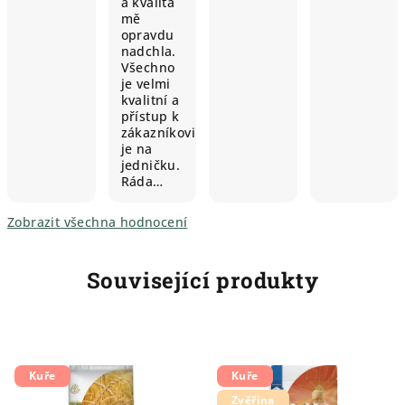
a kvalita
mě
opravdu
nadchla.
Všechno
je velmi
kvalitní a
přístup k
zákazníkovi
je na
jedničku.
Ráda…
Zobrazit všechna hodnocení
Související produkty
Kuře
Kuře
Zvěřina