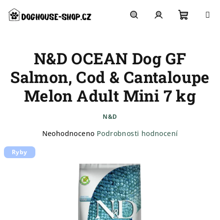
Přejít
na
obsah
Nákupn
Hledat
Přihlášení
N&D OCEAN Dog GF
košík
Salmon, Cod & Cantaloupe
Melon Adult Mini 7 kg
N&D
Průměrné
Neohodnoceno
Podrobnosti hodnocení
hodnocení
Ryby
produktu
je
0,0
z
5
hvězdiček.