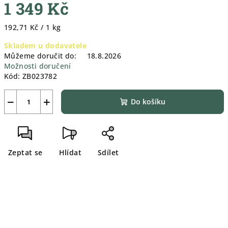
1 349 Kč
Měrná
192,71 Kč / 1 kg
cena:
Skladem u dodavatele
Můžeme doručit do:
18.8.2026
Možnosti doručení
Kód:
ZB023782
−
+
Do košíku
Zeptat se
Hlídat
Sdílet