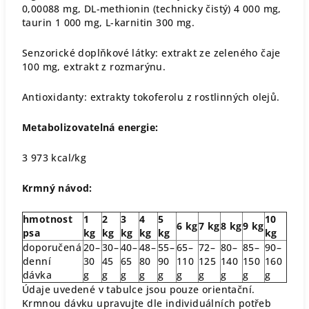
0,00088 mg, DL-methionin (technicky čistý) 4 000 mg,
taurin 1 000 mg, L-karnitin 300 mg.
Senzorické doplňkové látky: extrakt ze zeleného čaje
100 mg, extrakt z rozmarýnu.
Antioxidanty: extrakty tokoferolu z rostlinných olejů.
Metabolizovatelná energie:
3 973 kcal/kg
Krmný návod:
hmotnost
1
2
3
4
5
10
6 kg
7 kg
8 kg
9 kg
psa
kg
kg
kg
kg
kg
kg
doporučená
20–
30–
40–
48–
55–
65–
72–
80–
85–
90–
denní
30
45
65
80
90
110
125
140
150
160
dávka
g
g
g
g
g
g
g
g
g
g
Údaje uvedené v tabulce jsou pouze orientační.
Krmnou dávku upravujte dle individuálních potřeb