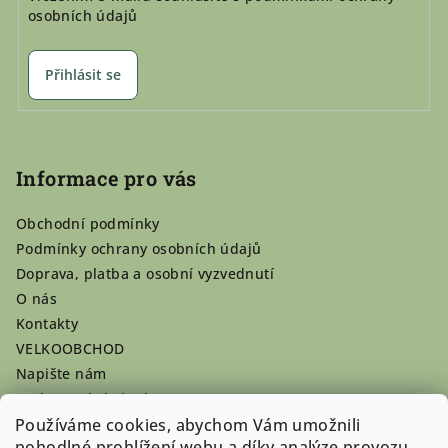
osobních údajů
Přihlásit se
Informace pro vás
Obchodní podmínky
Podmínky ochrany osobních údajů
Doprava, platba a osobní vyzvednutí
O nás
Kontakty
VELKOOBCHOD
Napište nám
Hodnocení obchodu
Používáme cookies, abychom Vám umožnili
Registrace se vyplatí!
pohodlné prohlížení webu a díky analýze provozu