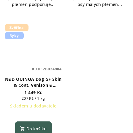
plemen podporuje...
psy malých plemen...
Zvěřina
Ryby
KÓD:
ZB024984
N&D QUINOA Dog GF Skin
& Coat, Venison &
Coconut Adult Mini 7 kg
1 449 Kč
Měrná
207 Kč / 1 kg
cena:
Skladem u dodavatele
Do košíku