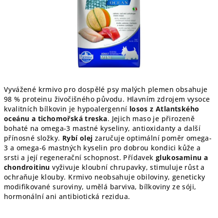
Vyvážené krmivo pro dospělé psy malých plemen obsahuje
98 % proteinu živočišného původu. Hlavním zdrojem vysoce
kvalitních bílkovin je hypoalergenní
losos z Atlantského
oceánu a tichomořská treska
. Jejich maso je přirozeně
bohaté na omega-3 mastné kyseliny, antioxidanty a další
přínosné složky.
Rybí olej
zaručuje optimální poměr omega-
3 a omega-6 mastných kyselin pro dobrou kondici kůže a
srsti a její regenerační schopnost. Přídavek
glukosaminu a
chondroitinu
vyživuje kloubní chrupavky, stimuluje růst a
ochraňuje klouby. Krmivo neobsahuje obiloviny, geneticky
modifikované suroviny, umělá barviva, bílkoviny ze sóji,
hormonální ani antibiotická rezidua.