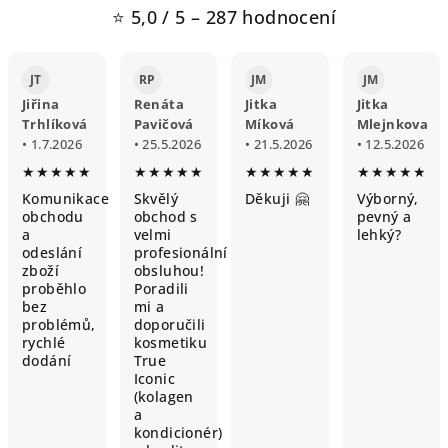
⭐ 5,0 / 5 – 287 hodnocení
JT
RP
JM
JM
Jiřina
Renáta
Jitka
Jitka
Trhlíková
Pavičová
Míková
Mlejnkova
• 1.7.2026
• 25.5.2026
• 21.5.2026
• 12.5.2026
★★★★★
★★★★★
★★★★★
★★★★★
Komunikace
Skvělý
Děkuji 🤗
Výborný,
obchodu
obchod s
pevný a
a
velmi
lehký?
odeslání
profesionální
zboží
obsluhou!
proběhlo
Poradili
bez
mi a
problémů,
doporučili
rychlé
kosmetiku
dodání
True
Iconic
(kolagen
a
kondicionér)