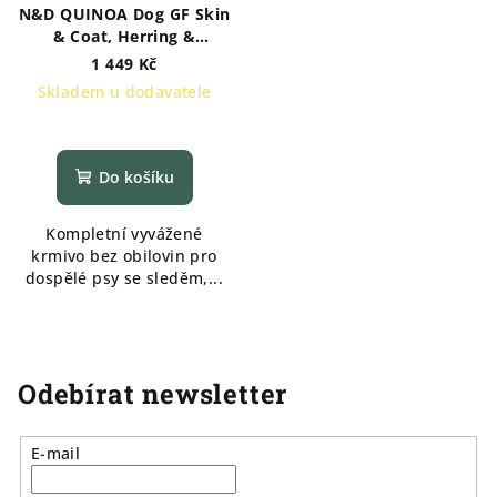
N&D QUINOA Dog GF Skin
& Coat, Herring &
Coconut Adult All Breeds
1 449 Kč
7 kg
Skladem u dodavatele
Do košíku
Kompletní vyvážené
krmivo bez obilovin pro
dospělé psy se sleděm,...
Odebírat newsletter
E-mail