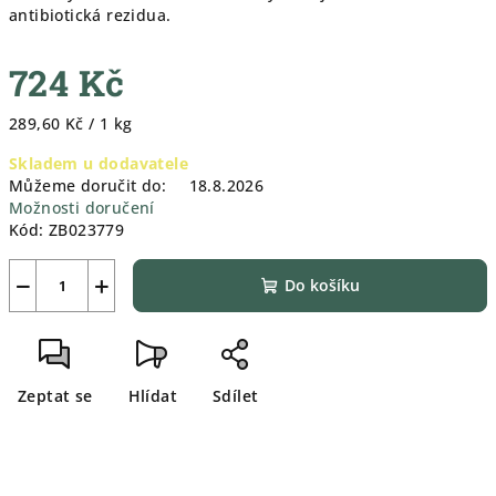
antibiotická rezidua.
724 Kč
Měrná
289,60 Kč / 1 kg
cena:
Skladem u dodavatele
Můžeme doručit do:
18.8.2026
Možnosti doručení
Kód:
ZB023779
−
+
Do košíku
Zeptat se
Hlídat
Sdílet