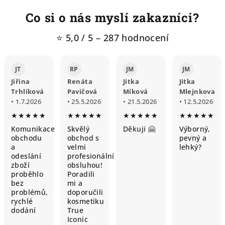
Co si o nás myslí zakazníci?
⭐ 5,0 / 5 – 287 hodnocení
JT
RP
JM
JM
Jiřina
Renáta
Jitka
Jitka
Trhlíková
Pavičová
Míková
Mlejnkova
• 1.7.2026
• 25.5.2026
• 21.5.2026
• 12.5.2026
★★★★★
★★★★★
★★★★★
★★★★★
Komunikace
Skvělý
Děkuji 🤗
Výborný,
obchodu
obchod s
pevný a
a
velmi
lehký?
odeslání
profesionální
zboží
obsluhou!
proběhlo
Poradili
bez
mi a
problémů,
doporučili
rychlé
kosmetiku
dodání
True
Iconic