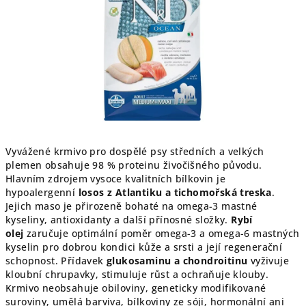
hvězdiček.
Vyvážené krmivo pro dospělé psy středních a velkých
plemen obsahuje 98 % proteinu živočišného původu.
Hlavním zdrojem vysoce kvalitních bílkovin je
hypoalergenní
losos z Atlantiku a tichomořská treska
.
Jejich maso je přirozeně bohaté na omega-3 mastné
kyseliny, antioxidanty a další přínosné složky.
Rybí
olej
zaručuje optimální poměr omega-3 a omega-6 mastných
kyselin pro dobrou kondici kůže a srsti a její regenerační
schopnost. Přídavek
glukosaminu a chondroitinu
vyživuje
kloubní chrupavky, stimuluje růst a ochraňuje klouby.
Krmivo neobsahuje obiloviny, geneticky modifikované
suroviny, umělá barviva, bílkoviny ze sóji, hormonální ani