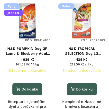
Ryby
Ryby
Jehněčí
KÓD:
KRM14905
KÓD:
ZB025903
N&D PUMPKIN Dog GF
N&D TROPICAL
Lamb & Blueberry Adult
SELECTION Dog LG
Medium & Maxi 12 kg
Salmon Adult Medium &
1 939 Kč
439 Kč
Maxi 2 kg
Měrná
Měrná
161,58 Kč / 1 kg
219,50 Kč / 1 kg
cena:
cena:
Skladem u dodavatele
Skladem u dodavatele
Do košíku
Do košíku
Receptura s jehněčím,
Kompletní nízkoobilné
dýní a borůvkami pro
krmivo s lososem a