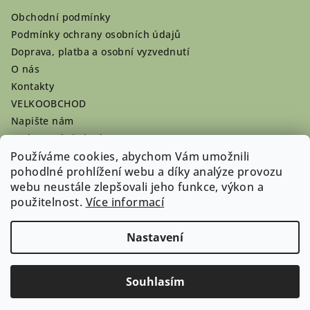
Obchodní podmínky
Podmínky ochrany osobních údajů
Doprava, platba a osobní vyzvednutí
O nás
Kontakty
VELKOOBCHOD
Napište nám
Hodnocení obchodu
Používáme cookies, abychom Vám umožnili
Registrace se vyplatí!
pohodlné prohlížení webu a díky analýze provozu
Pamlsky na míru
webu neustále zlepšovali jeho funkce, výkon a
Nepřevzaté dobírky
použitelnost.
Více informací
Nastavení
Copyright 2026
Doghouse-shop.cz
. Všechna práva
vyhrazena.
Souhlasím
Vytvořil Shoptet