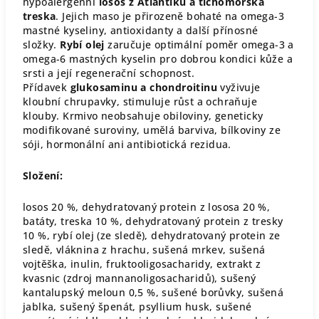
hypoalergenní
losos z Atlantiku a tichomořská
treska
. Jejich maso je přirozeně bohaté na omega-3
mastné kyseliny, antioxidanty a další přínosné
složky.
Rybí olej
zaručuje optimální poměr omega-3 a
omega-6 mastných kyselin pro dobrou kondici kůže a
srsti a její regenerační schopnost.
Přídavek
glukosaminu a chondroitinu
vyživuje
kloubní chrupavky, stimuluje růst a ochraňuje
klouby. Krmivo neobsahuje obiloviny, geneticky
modifikované suroviny, umělá barviva, bílkoviny ze
sóji, hormonální ani antibiotická rezidua.
Složení:
losos 20 %, dehydratovaný protein z lososa 20 %,
batáty, treska 10 %, dehydratovaný protein z tresky
10 %, rybí olej (ze sledě), dehydratovaný protein ze
sledě, vláknina z hrachu, sušená mrkev, sušená
vojtěška, inulin, fruktooligosacharidy, extrakt z
kvasnic (zdroj mannanoligosacharidů), sušený
kantalupský meloun 0,5 %, sušené borůvky, sušená
jablka, sušený špenát, psyllium husk, sušené