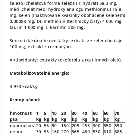
železo (chelátová forma železa (II) hydrát) 58,3 mg,
měď (chelát mědi hydroxy analogu methioninu) 15,8
mg, selen (inaktivované kvasinky obohacené selenem)
0,00088 mg, DL-methionin (technicky čistý) 4 000 mg,
taurin 1 000 mg, L-karnitin 300 mg.
Senzorické doplňkové látky: extrakt ze zeleného čaje
100 mg, extrakt z rozmarýnu.
Antioxidanty: extrakty tokoferolu z rostlinných olejů.
Metabolizovatelná energie:
3 973 kcal/kg
Krmný návod:
hmotnost
1
5
10
20
30
40
50
60
70
psa
kg
kg
kg
kg
kg
kg
kg
kg
kg
doporučená
20–
55–
90–
150–
205–
255–
300–
350–
390–
denní
30
95
160
270
365
450
530
610
685