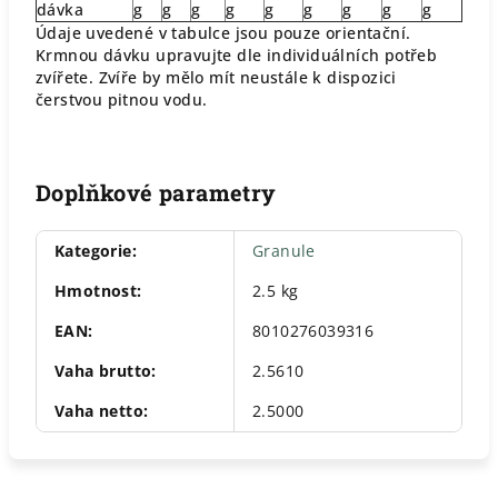
dávka
g
g
g
g
g
g
g
g
g
Údaje uvedené v tabulce jsou pouze orientační.
Krmnou dávku upravujte dle individuálních potřeb
zvířete. Zvíře by mělo mít neustále k dispozici
čerstvou pitnou vodu.
Doplňkové parametry
Kategorie
:
Granule
Hmotnost
:
2.5 kg
EAN
:
8010276039316
Vaha brutto
:
2.5610
Vaha netto
:
2.5000