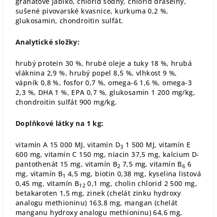
granátové jablko, chlorid sodný, chlorid draselný,
sušené pivovarské kvasnice, kurkuma 0,2 %,
glukosamin, chondroitin sulfát.
Analytické složky:
hrubý protein 30 %, hrubé oleje a tuky 18 %, hrubá
vláknina 2,9 %, hrubý popel 8,5 %, vlhkost 9 %,
vápník 0,8 %, fosfor 0,7 %, omega-6 1,6 %, omega-3
2,3 %, DHA 1 %, EPA 0,7 %, glukosamin 1 200 mg/kg,
chondroitin sulfát 900 mg/kg.
Doplňkové látky na 1 kg:
vitamín A 15 000 MJ, vitamín D
1 500 MJ, vitamín E
3
600 mg, vitamín C 150 mg, niacin 37,5 mg, kalcium D-
pantothenát 15 mg, vitamín B
7,5 mg, vitamín B
6
2
6
mg, vitamín B
4,5 mg, biotin 0,38 mg, kyselina listová
1
0,45 mg, vitamín B
0,1 mg, cholin chlorid 2 500 mg,
12
betakaroten 1,5 mg, zinek (chelát zinku hydroxy
analogu methioninu) 163,8 mg, mangan (chelát
manganu hydroxy analogu methioninu) 64,6 mg,