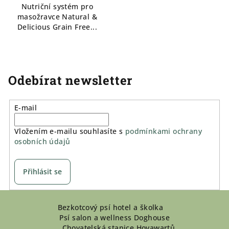
Nutriční systém pro
masožravce Natural &
Delicious Grain Free...
Odebírat newsletter
E-mail
Vložením e-mailu souhlasíte s
podmínkami ochrany
osobních údajů
Přihlásit se
Z
Bezkotcový psí hotel a školka
á
Psí salon a wellness Doghouse
p
Chovatelská stanice Hovawartů