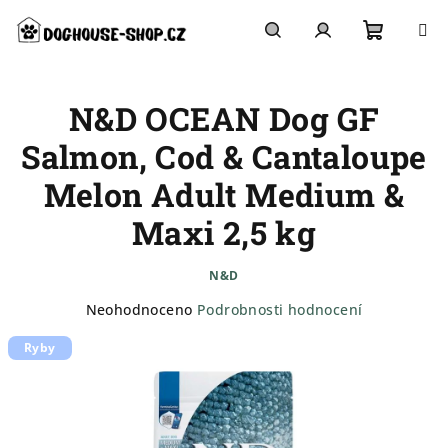
Přejít
na
obsah
Nákupn
Hledat
Přihlášení
N&D OCEAN Dog GF
košík
Salmon, Cod & Cantaloupe
Melon Adult Medium &
Maxi 2,5 kg
N&D
Průměrné
Neohodnoceno
Podrobnosti hodnocení
hodnocení
Ryby
produktu
je
0,0
z
5