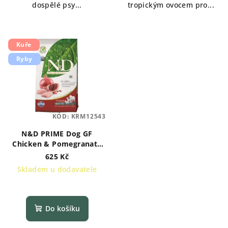
dospělé psy...
tropickým ovocem pro...
Kuře
Ryby
KÓD:
KRM12543
N&D PRIME Dog GF
Chicken & Pomegranate
Adult Medium & Maxi 2,5
625 Kč
kg
Skladem u dodavatele
Do košíku