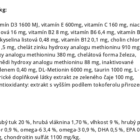
kg:
amín D3 1600 MJ, vitamín E 600mg, vitamín C 160 mg, niac
ová 16 mg, vitamín B2 8 mg, vitamín B6 6,4 mg, vitamín B
kyselina listová 0,48 mg, vitamín B12 0,1 mg, cholin chlor
,5 mg, chelát zinku hydroxy analogu methioninu 910 mg
y analogu methioninu 380 mg, chelátová forma železa,
 mědi hydroxy analogu methioninu 88 mg, inaktivované
lenem 0,40 mg, DL-Metionin 6000 mg, taurin 1000 mg, L-
rické doplňkové látky extrakt ze zeleného čaje 100 mg,
ntioxidanty: extrakt s vyšším podílem tokoferolu přiroz
ubý tuk 20 %, hrubá vláknina 1,70 %, vlhkost 9 %, hrubý 
or 0,9 %, omega-6 3,4 %, omega-3 0,9 %, DHA 0,5 %, EPA 0
 chondroitin sulfát 1100 mg/kg.