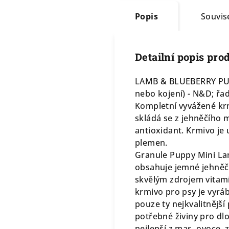
Popis
Souvise
Detailní popis pro
LAMB & BLUEBERRY PUPP
nebo kojení) - N&D; řa
Kompletní vyvážené kr
skládá se z jehněčího 
antioxidant. Krmivo je 
plemen.
Granule Puppy Mini La
obsahuje jemné jehněčí
skvělým zdrojem vitamí
krmivo pro psy je vyrá
pouze ty nejkvalitnějš
potřebné živiny pro dl
nejlepší z mas, ovoce, z