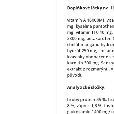
Doplňkové látky na 1 
vitamín A 16000MJ, vit
mg, kyselina pantothen
mg, vitamín H 0,40 mg, 
2800 mg, betakaroten 1
chelát manganu hydrox
hydrát 250 mg, chelát
kvasinky obohacené se
karnitin 300 mg. Senzo
extrakt z rozmarýnu. A
původu.
Analytické složky:
hrubý protein 35 %, hr
8 %, vápník 1,3 %, fosf
glukosamin 1400 mg/kg,