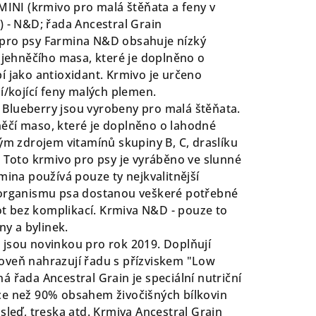
NI (krmivo pro malá štěňata a feny v
) - N&D; řada Ancestral Grain
pro psy Farmina N&D obsahuje nízký
z jehněčího masa, které je doplněno o
í jako antioxidant. Krmivo je určeno
í/kojící feny malých plemen.
Blueberry jsou vyrobeny pro malá štěňata.
ěčí maso, které je doplněno o lahodné
lým zdrojem vitamínů skupiny B, C, draslíku
. Toto krmivo pro psy je vyráběno ve slunné
mina používá pouze ty nejkvalitnější
 organismu psa dostanou veškeré potřebné
vot bez komplikací. Krmiva N&D - pouze to
ny a bylinek.
 jsou novinkou pro rok 2019. Doplňují
oveň nahrazují řadu s přízviskem "Low
 řada Ancestral Grain je speciální nutriční
ce než 90% obsahem živočišných bílkovin
sleď, treska atd. Krmiva Ancestral Grain