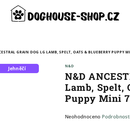
ESTRAL GRAIN DOG LG LAMB, SPELT, OATS & BLUEBERRY PUPPY MI
N&D
Jehněčí
N&D ANCEST
Lamb, Spelt, 
Puppy Mini 7
Průměrné
Neohodnoceno
Podrobnost
hodnocení