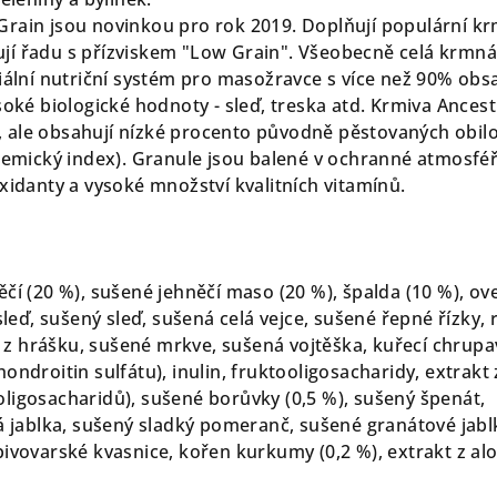
rain jsou novinkou pro rok 2019. Doplňují populární kr
jí řadu s přízviskem "Low Grain". Všeobecně celá krmná
ciální nutriční systém pro masožravce s více než 90% ob
soké biologické hodnoty - sleď, treska atd. Krmiva Ancest
ale obsahují nízké procento původně pěstovaných obilo
ykemický index). Granule jsou balené v ochranné atmosfé
xidanty a vysoké množství kvalitních vitamínů.
čí (20 %), sušené jehněčí maso (20 %), špalda (10 %), ov
sleď, sušený sleď, sušená celá vejce, sušené řepné řízky, 
na z hrášku, sušené mrkve, sušená vojtěška, kuřecí chrup
ondroitin sulfátu), inulin, fruktooligosacharidy, extrakt 
ligosacharidů), sušené borůvky (0,5 %), sušený špenát,
ná jablka, sušený sladký pomeranč, sušené granátové jabl
pivovarské kvasnice, kořen kurkumy (0,2 %), extrakt z al