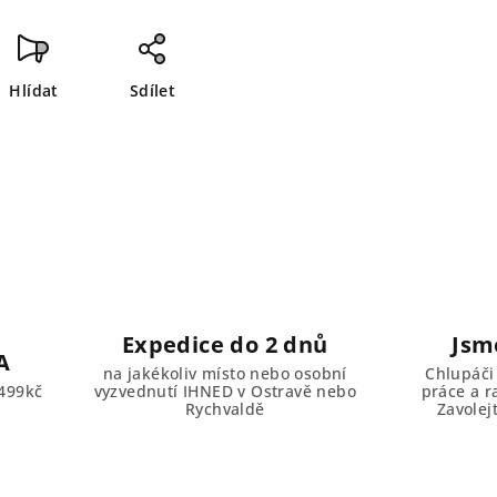
Hlídat
Sdílet
Expedice do 2 dnů
Jsm
A
na jakékoliv místo nebo osobní
Chlupáči
499kč
vyzvednutí IHNED v Ostravě nebo
práce a r
Rychvaldě
Zavolej