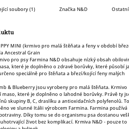
jící soubory (1)
Značka
N&D
Ostatní
duktu
Y MINI (krmivo pro malá štěňata a feny v období břez
da Ancestral Grain
mivo pro psy Farmina N&D obsahuje nízký obsah obilovi
masa, které je doplněno o zdravé borůvky, které působí j
určeno speciálně pro štěňata a březí/kojící feny malých
mb & Blueberry jsou vyrobeny pro malá štěňata. Krmivo
 maso, které je doplněno o lahodné borůvky. Právě ty j
nů skupiny B, C, draslíku a antioxidačních polyfenolů. T
běno ve slunné Itálii výrobcem Farmina. Farmina používá
í potraviny. Díky tomu se do organismu psa dostanou veš
ouhotrvající život bez komplikací. Krmiva N&D - pouze to
eleniny a bylinek.