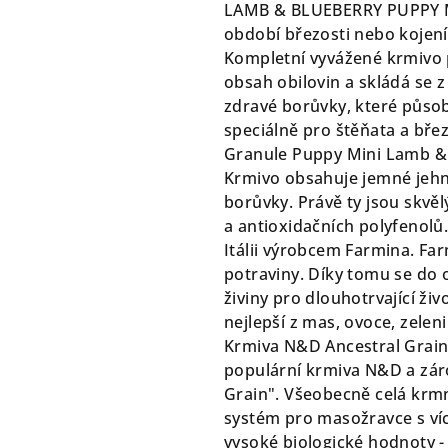
produktu
LAMB & BLUEBERRY PUPPY MI
je
období březosti nebo kojení
0,0
Kompletní vyvážené krmivo 
z
obsah obilovin a skládá se 
5
zdravé borůvky, které působ
hvězdiček.
speciálně pro štěňata a břez
Granule Puppy Mini Lamb & 
Krmivo obsahuje jemné jehn
borůvky. Právě ty jsou skvě
a antioxidačních polyfenolů
Itálii výrobcem Farmina. Far
potraviny. Díky tomu se do
živiny pro dlouhotrvající ži
nejlepší z mas, ovoce, zeleni
Krmiva N&D Ancestral Grain
populární krmiva N&D a zár
Grain". Všeobecně celá krmná
systém pro masožravce s ví
vysoké biologické hodnoty - 