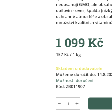
neobsahují GMO, ale obsahu
obilovin - oves, špalda (níz
ochranné atmosféře a obsahu
množství kvalitních vitamínů
1 099 Kč
Měrná
157 Kč / 1 kg
cena:
Skladem u dodavatele
Můžeme doručit do:
14.8.20
Možnosti doručení
Kód:
ZB011907
−
+