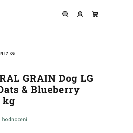
Hledat
Přihlášení
Nákupní
košík
NI 7 KG
RAL GRAIN Dog LG
Oats & Blueberry
 kg
i hodnocení