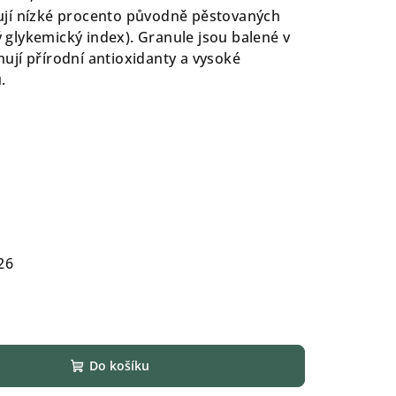
jí nízké procento původně pěstovaných
ký glykemický index). Granule jsou balené v
jí přírodní antioxidanty a vysoké
.
26
Do košíku