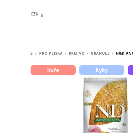
Přejít
na
CZK
obsah
/
PRO PEJSKA
/
KRMIVO
/
GRANULE
/
N&D ANC
DOMŮ
Kuře
Ryby