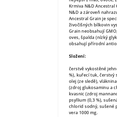
Krmiva N&D Ancestral G
N&D a zároveň nahrazu
Ancestral Grain je spe
živočišných bílkovin vy
Grain neobsahují GMO, 
oves, špalda (nízký gl
obsahují přírodní antio
Složení:
čerstvě vykostěné jehně
%), kuřecí tuk, čerstvý 
olej (ze sledě), vlákni
(zdroj glukosaminu a ch
kvasnic (zdroj mannano
psyllium (0,3 %), suše
chlorid sodný, sušené 
vera 1000 mg.